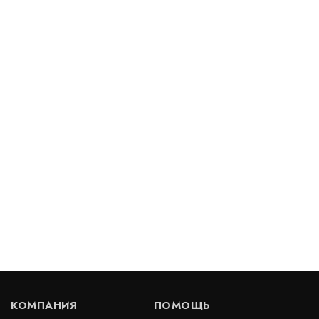
Профилированная мембрана Плантер Эко (Planter
Eco)
В наличии
Цена:
150
руб.
КУПИТЬ
/ м2
КОМПАНИЯ
ПОМОЩЬ