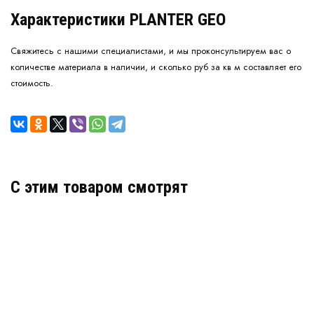
Характеристики PLANTER GEO
Свяжитесь с нашими специалистами, и мы проконсультируем вас о
количестве материала в наличии, и сколько руб за кв м составляет его
стоимость.
C этим товаром смотрят
Профилированная мембрана Плантер Экстра Гео
(Planter Extra Geo)
В наличии
Цена:
600
руб.
КУПИТЬ
/ м2