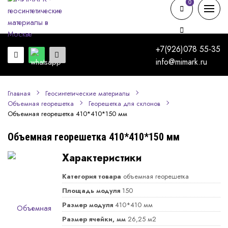
0
0
+7(926)078 55-35
info@mimark.ru
Главная
Геосинтетические материалы
Объемная георешетка
Георешетка для склонов
Объемная георешетка 410*410*150 мм
Объемная георешетка 410*410*150 мм
Характеристики
Категория товара
объемная георешетка
Площадь модуля
150
Размер модуля
410*410 мм
Размер ячейки, мм
26,25 м2