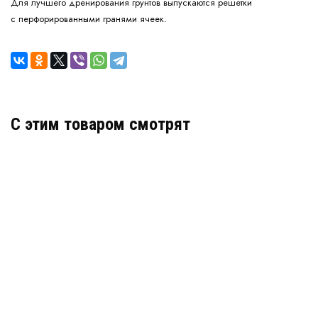
Для лучшего дренирования грунтов выпускаются решетки
с перфорированными гранями ячеек.
C этим товаром смотрят
Объемная георешетка 210x210x150мм
В наличии
Цена:
173
руб.
КУПИТЬ
/ м2