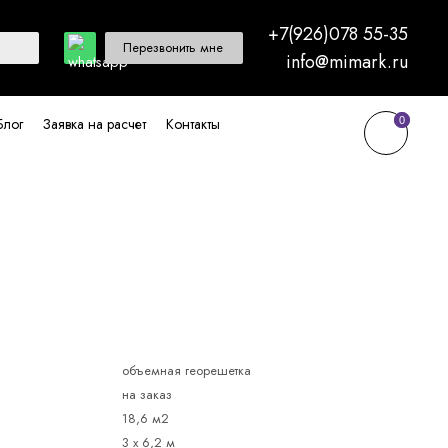
+7(926)078 55-35
Перезвонить мне
info@mimark.ru
0
0
Блог
Заявка на расчет
Контакты
объемная георешетка
на заказ
18,6 м2
3 х 6,2 м