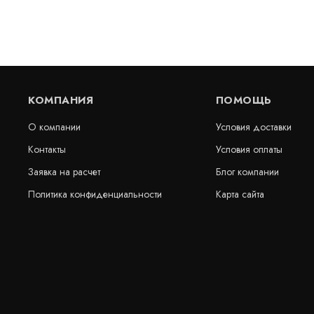
КОМПАНИЯ
ПОМОЩЬ
О компании
Условия доставки
Контакты
Условия оплаты
Заявка на расчет
Блог компании
Объёмная георешетка 420*420*100 мм
Объемная г
Политика конфиденциальности
Карта сайта
В наличии
В наличии
цена по запросу
цена по за
КУПИТЬ