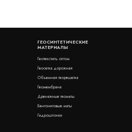
ГЕОСИНТЕТИЧЕСКИЕ
МАТЕРИАЛЫ
Геотекстиль оптом
Геосетка дорожная
Объемная георешетка
еорешетка 210x210x50 мм
Объемная георешетка 160х16
Геомембрана
В наличии
Дренажные геоматы
просу
Цена:
137
руб.
КУПИТЬ
/ м2
Бентонитовые маты
Гидрошпонки