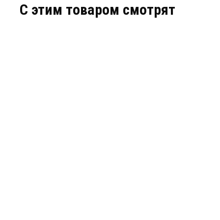
C этим товаром смотрят
Объемная георешетка 410*410*200 мм
Объемная г
В наличии
В наличии
цена по запросу
цена по за
КУПИТЬ