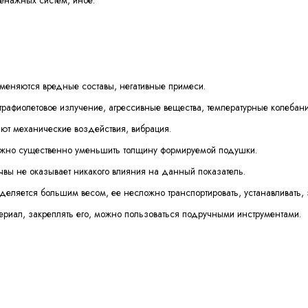
именяются вредные составы, негативные примеси.
ьтрафиолетовое излучение, агрессивные вещества, температурные колебани
яют механические воздействия, вибрация.
ожно существенно уменьшить толщину формируемой подушки.
вы не оказывает никакого влияния на данный показатель.
ыделяется большим весом, ее несложно транспортировать, устанавливать, 
ериал, закреплять его, можно пользоваться подручными инструментами.