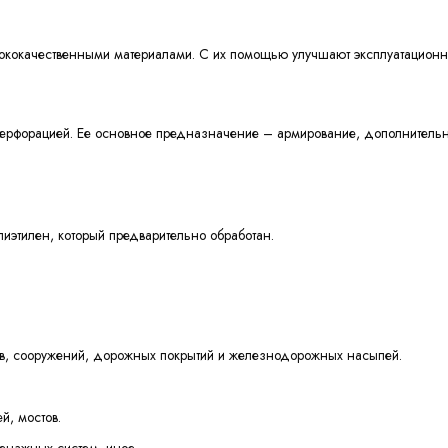
ококачественными материалами. С их помощью улучшают эксплуатационны
перфорацией. Ее основное предназначение – армирование, дополнитель
иэтилен, который предварительно обработан.
ов, сооружений, дорожных покрытий и железнодорожных насыпей.
й, мостов.
енажных систем, иное.