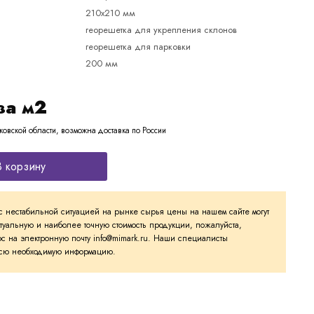
210х210 мм
георешетка для укрепления склонов
георешетка для парковки
200 мм
за м2
ковской области, возможна доставка по России
В корзину
с нестабильной ситуацией на рынке сырья цены на нашем сайте могут
ктуальную и наиболее точную стоимость продукции, пожалуйста,
с на электронную почту info@mimark.ru. Наши специалисты
 всю необходимую информацию.