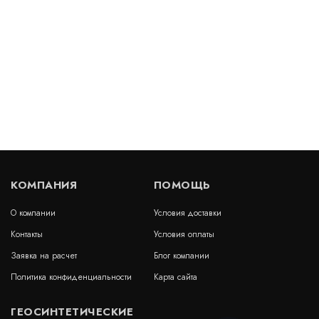
Гидрошпонка Sika AK-19
В наличии
цена по запросу
КУПИТЬ
КОМПАНИЯ
ПОМОЩЬ
О компании
Условия доставки
Гидрошпонка Sika DK-19
Контакты
Условия оплаты
В наличии
Заявка на расчет
Блог компании
цена по запросу
Политика конфиденциальности
Карта сайта
КУПИТЬ
ГЕОСИНТЕТИЧЕСКИЕ