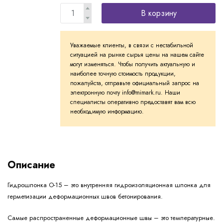
В корзину
Уважаемые клиенты, в связи с нестабильной
ситуацией на рынке сырья цены на нашем сайте
могут изменяться. Чтобы получить актуальную и
наиболее точную стоимость продукции,
пожалуйста, отправьте официальный запрос на
электронную почту info@mimark.ru. Наши
специалисты оперативно предоставят вам всю
необходимую информацию.
Описание
Гидрошпонка O-15 – это внутренняя гидроизоляционная шпонка для
герметизации деформационных швов бетонирования.
Самые распространенные деформационные швы – это температурные.