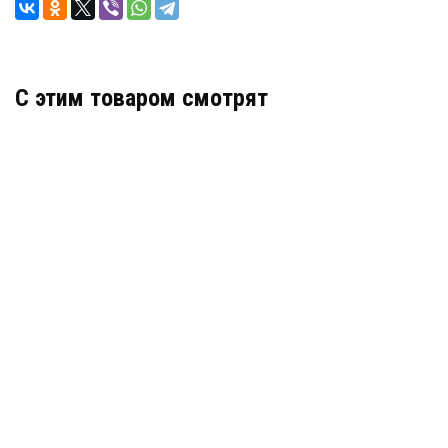
C этим товаром смотрят
Гидрошпонка Sika Forte 19
В наличии
цена по запросу
КУПИТЬ
Гидрошпонка Sika Forte 32
В наличии