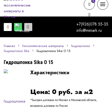
0
0
+7(926)078 55-35
info@mimark.ru
Главная
Геосинтетические материалы
Гидрошпонки
Гидрошпонка Sika O 15
Гидрошпонка Sika
Гидрошпонка Sika O 15
Характеристики
Цена:
0
руб. за м2
*Быстрая доставка по Москве и Московской области,
возможна доставка по России