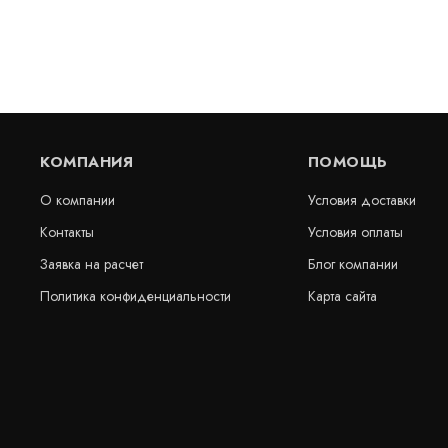
КОМПАНИЯ
ПОМОЩЬ
О компании
Условия доставки
Контакты
Условия оплаты
Заявка на расчет
Блог компании
Sikadilatec BR-500 50cm (30m/Rol) переход
Гидрошпонка
Политика конфиденциальности
Карта сайта
битум-ПВХ
В наличии
В наличии
цена по запросу
цена по за
КУПИТЬ