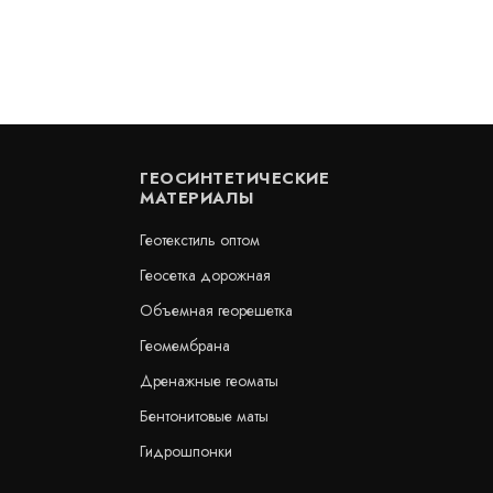
ГЕОСИНТЕТИЧЕСКИЕ
МАТЕРИАЛЫ
Геотекстиль оптом
Геосетка дорожная
Объемная георешетка
 Sika AR 50
Гидрошпонка Sika AK-19
Геомембрана
В наличии
Дренажные геоматы
просу
цена по запросу
КУПИТЬ
Бентонитовые маты
Гидрошпонки