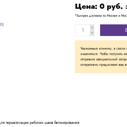
Цена:
0
руб. 
*Быстрая доставка по Москве и Мос
Уважаемые клиенты, в связи 
изменяться. Чтобы получить а
отправьте официальный запро
оперативно предоставят вам
я герметизации рабочих швов бетонирования.