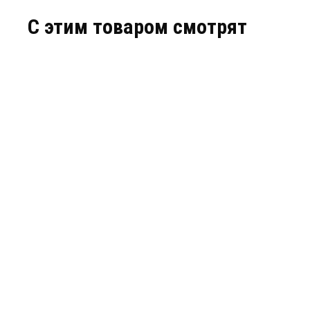
C этим товаром смотрят
Гидрошпонка Sika Forte 19
Гидрошпонка
В наличии
В наличии
цена по запросу
цена по за
КУПИТЬ