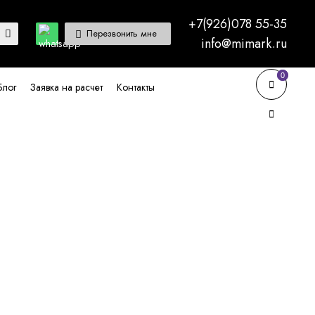
+7(926)078 55-35
Перезвонить мне
info@mimark.ru
0
0
Блог
Заявка на расчет
Контакты