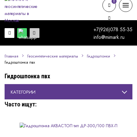
0
0
+7(926)078 55-35
info@mimark.ru
Главная
Геосинтетические материалы
Гидрошпонки
Гидрошпонка пвх
Гидрошпонка пвх
КАТЕГОРИИ
Часто ищут: