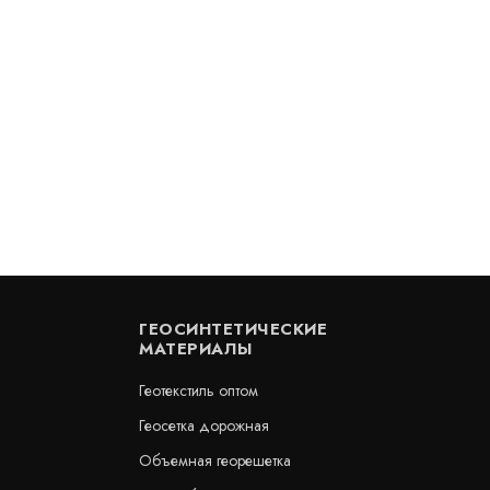
а АКВАСТОП тип ДЗ-160/30-
Гидрошпонка Аквастоп ХВ-27
Артикул: 31811
В наличии
Цена:
.
899
руб.
КУПИТЬ
/
/ пог.м.
ГЕОСИНТЕТИЧЕСКИЕ
МАТЕРИАЛЫ
Геотекстиль оптом
Геосетка дорожная
Объемная георешетка