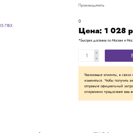
Производитель
0
Цена:
1 028
р
*Быстрая доставка по Москве и Мос
Уважаемые клиенты, в связи 
изменяться. Чтобы получить а
отправьте официальный запро
оперативно предоставят вам