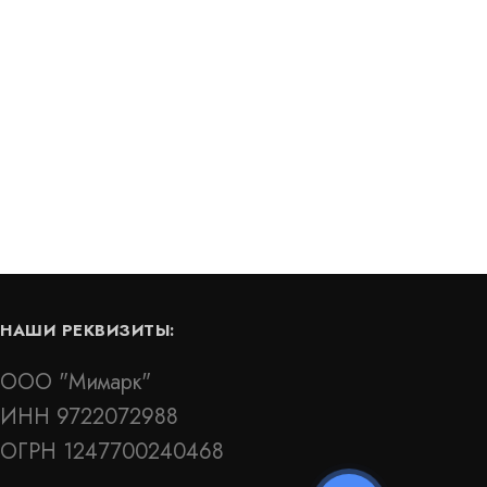
0 EPDM
Гидрошпонка Sika DK-19
В наличии
цена по запросу
КУПИТЬ
КУПИТЬ
ХИТ - ТОВАР
МЕСЯЦА
НАШИ РЕКВИЗИТЫ:
ООО "Мимарк"
ИНН 9722072988
ОГРН 1247700240468
Гидрошпонка Аквастоп ДОС-УГЛ-210/50-
3/30