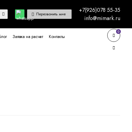
+7(926)078 55-35
Перезвонить мне
info@mimark.ru
0
0
Блог
Заявка на расчет
Контакты