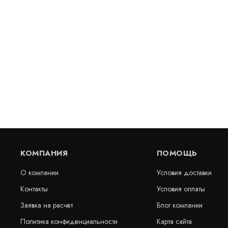
Гидрошпонка Sika DR 32
Гидрошпонк
6/35 ПВХ-П
В наличии
Артикул: 30402
В наличии
цена по запросу
Цена:
КУПИТЬ
2 250
руб
пог.м.
КОМПАНИЯ
ПОМОЩЬ
О компании
Условия доставки
Контакты
Условия оплаты
Заявка на расчет
Блог компании
Политика конфиденциальности
Карта сайта