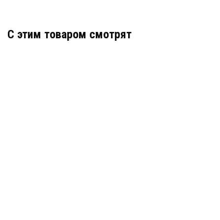
C этим товаром смотрят
Гидрошпонка Sika Forte 24
В наличии
цена по запросу
КУПИТЬ
Гидрошпонка АКВАСТОП тип ДВ-400/50 ПВХ-П
Артикул: 30431
В наличии
Цена: