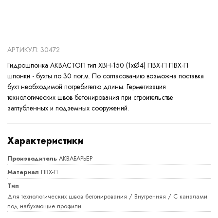
АРТИКУЛ: 30472
Гидрошпонка АКВАСТОП тип ХВН-150 (1хØ4) ПВХ-П ПВХ-П
шпонки - бухты по 30 пог.м. По согласованию возможна поставка
бухт необходимой потребителю длины. Герметизация
технологических швов бетонирования при строительстве
заглубленных и подземных сооружений.
Характеристики
Производитель
АКВАБАРЬЕР
Материал
ПВХ-П
Тип
Для технологических швов бетонирования / Внутренняя / С каналами
под набухающие профили