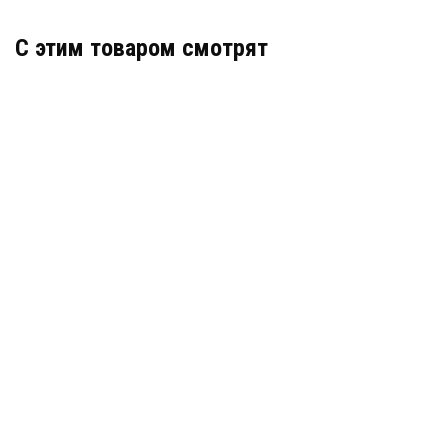
C этим товаром смотрят
Гидрошпонка АКВАСТОП тип ДР-230/50 ПВХ-П
Артикул: 30249
В наличии
Цена:
1 288
руб.
КУПИТЬ
/ пог.м.
Гидрошпонка Аквастоп ХВН 150 1х06 ПВХ
Артикул: 31793
В наличии
Цена: