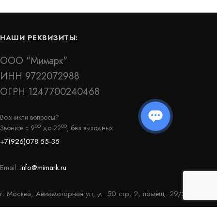
НАШИ РЕКВИЗИТЫ:
ООО "Мимарк"
ИНН 9722072988
ОГРН 1247700240468
ЗС-160/100-
Гидрошпонка АКВАСТОП тип ДЗ-140/20-
4/35 ПВХ-П
Возникли вопросы?
00
00
Звоните с 9
до 22
, без выходных
Артикул: 30275
+7(926)078 55-35
В наличии
Цена:
1 752
руб.
КУПИТЬ
КУПИТЬ
/
Email:
info@mimark.ru
пог.м.
г. Москва, Авиамоторная ул, д. 50 стр. 2, помещ. 29/2