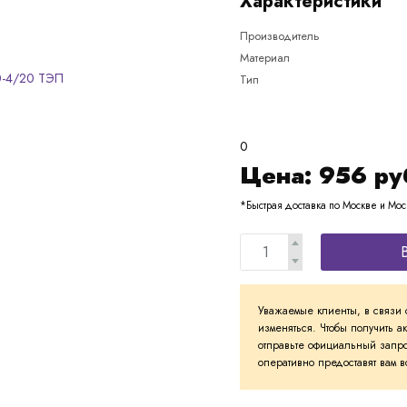
Характеристики
Производитель
Материал
Тип
0
Цена:
956
ру
*Быстрая доставка по Москве и Мос
Уважаемые клиенты, в связи 
изменяться. Чтобы получить а
отправьте официальный запро
оперативно предоставят вам