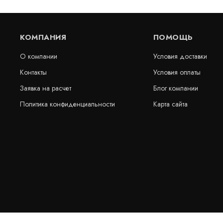
КОМПАНИЯ
ПОМОЩЬ
О компании
Условия доставки
Контакты
Условия оплаты
Заявка на расчет
Блог компании
Политика конфиденциальности
Карта сайта
Гидрошпонка АКВАСТОП тип ДОН-320/50-
AQUAFIN-EJ
6/30 ПВХ-П
для изоляц
м, внутренн
Артикул: 30393
Артикул: 30483
В наличии
В наличии
Цена:
Цена:
2 371
руб.
1 687
руб
КУПИТЬ
/
пог.м.
пог.м.
ХИТ - ТОВАР