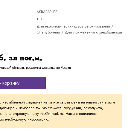
АКВАБАРЬЕР
ТЭП
Для технологических швов бетонирования /
Опалубочная / Для применения с мембранами
б. за пог.м.
ковской области, возможна доставка по России
В корзину
с нестабильной ситуацией на рынке сырья цены на нашем сайте могут
ктуальную и наиболее точную стоимость продукции, пожалуйста,
с на электронную почту info@mimark.ru. Наши специалисты
 всю необходимую информацию.