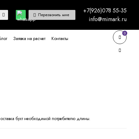
+7(926)078 55-35
Перезвонить мне
info@mimark.ru
0
0
Блог
Заявка на расчет
Контакты
оставка бухт необходимой потребителю длины.