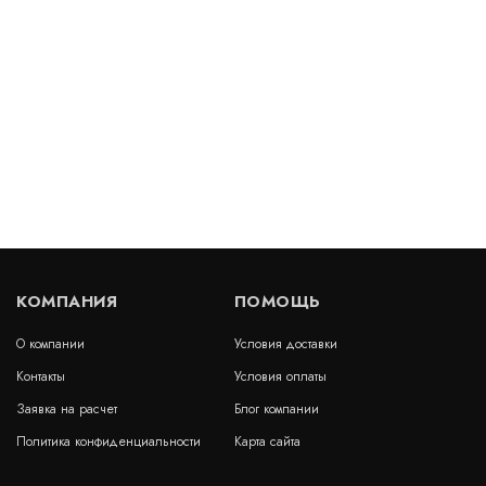
В наличии
цена по запросу
КУПИТЬ
Гидрошпонка АКВАСТОП тип ДЗ-140/30-4/35 ПВХ-П
Артикул: 30054
В наличии
Цена:
1 790
руб.
КУПИТЬ
/ пог.м.
КОМПАНИЯ
ПОМОЩЬ
О компании
Условия доставки
Контакты
Условия оплаты
Заявка на расчет
Блог компании
Гидрошпонка Аквастоп ХВ-250 EPDM
Политика конфиденциальности
Карта сайта
Артикул: 31802