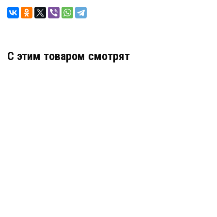
C этим товаром смотрят
Гидрошпонка АКВАСТОП тип ХВ-320 ПВХ-П
Артикул: 30296
В наличии
Цена:
1 073
руб.
КУПИТЬ
/ пог.м.
Гидрошпонка АКВАСТОП тип ХО-320-6/25 ПВХ-П