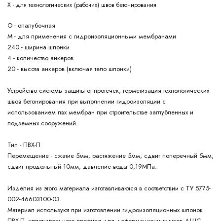
Х - для технологических (рабочих) швов бетонирования
О - опалубочная
М - для применения с гидроизоляционными мембранами
240 - ширина шпонки
4 - количество анкеров
20 - высота анкеров (включая тело шпонки)
Устройство системы защиты от протечек, герметизация технологических
швов бетонирования при выполнении гидроизоляции с
использованием пвх мембран при строительстве заглубленных и
подземных сооружений.
Тип - ПВХ-П
Перемещение - сжатие 5мм, растяжение 5мм, сдвиг поперечный 5мм,
сдвиг продольный 10мм, давление воды 0,19МПа.
Изделия из этого материала изготавливаются в соответствии с ТУ 5775-
002-46603100-03.
Материал используют при изготовлении гидроизоляционных шпонок
ПВХ-П, уплотнительного профиля для деформационных швов ДШС.