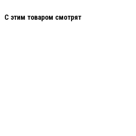
C этим товаром смотрят
ХИТ - ТОВАР
Гидрошпонка Аквастоп ХОМ-200-3/20 ПВХ
МЕСЯЦА
Артикул: 31815
В наличии
Цена:
635
руб.
КУПИТЬ
/ пог.м.
Гидрошпонка АКВАСТОП тип УВ 320-6/30 ПВХ-П
Артикул: 30334
В наличии
Цена: