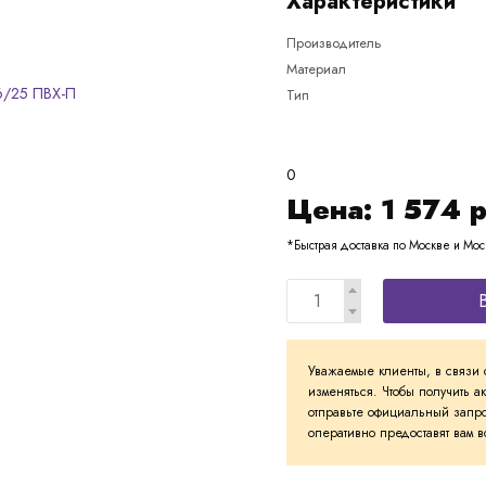
Характеристики
Производитель
Материал
Тип
0
Цена:
1 574
р
*Быстрая доставка по Москве и Мос
Уважаемые клиенты, в связи 
изменяться. Чтобы получить а
отправьте официальный запро
оперативно предоставят вам