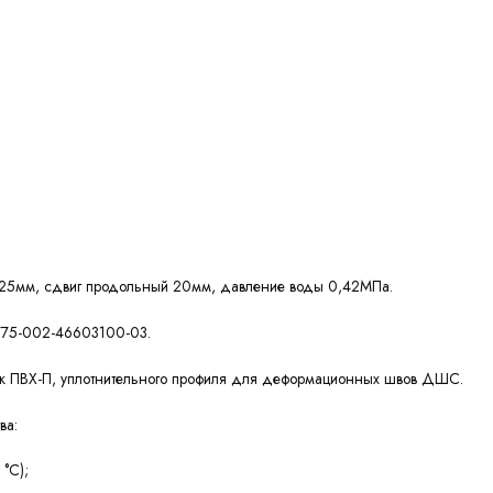
 25мм, сдвиг продольный 20мм, давление воды 0,42МПа.
 5775-002-46603100-03.
ок ПВХ-П, уплотнительного профиля для деформационных швов ДШС.
ва:
°С);