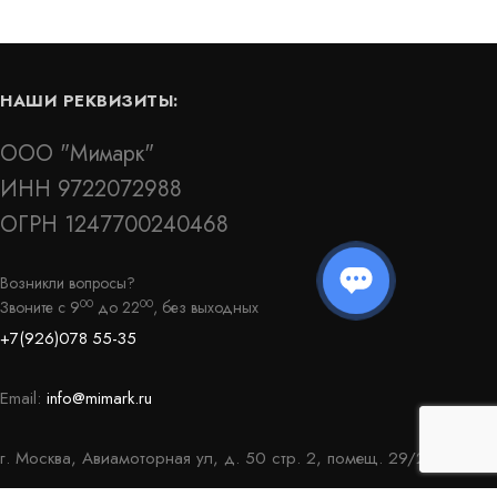
НАШИ РЕКВИЗИТЫ:
ООО "Мимарк"
ИНН 9722072988
ОГРН 1247700240468
Гидрошпонка АКВАСТОП тип ДО-270/25-
Возникли вопросы?
6/25 ПВХ-П
00
00
Звоните с 9
до 22
, без выходных
Артикул: 30391
+7(926)078 55-35
В наличии
Цена:
1 469
руб.
КУПИТЬ
/
Email:
info@mimark.ru
пог.м.
г. Москва, Авиамоторная ул, д. 50 стр. 2, помещ. 29/2