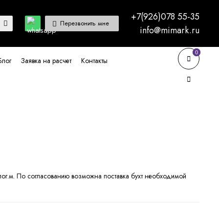
+7(926)078 55-35
Перезвонить мне
info@mimark.ru
0
0
Блог
Заявка на расчет
Контакты
пог.м. По согласованию возможна поставка бухт необходимой