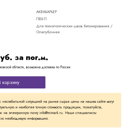
АКВАБАРЬЕР
ПВХ-П
Для технологических швов бетонирования /
Опалубочная
уб. за пог.м.
ковской области, возможна доставка по России
В корзину
с нестабильной ситуацией на рынке сырья цены на нашем сайте могут
ктуальную и наиболее точную стоимость продукции, пожалуйста,
с на электронную почту info@mimark.ru. Наши специалисты
 всю необходимую информацию.