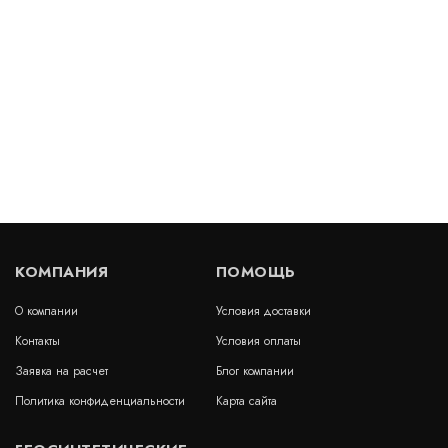
Артикул: 30395
В наличии
Цена:
1 902
руб.
КУПИТЬ
/ пог.м.
Гидрошпонка АКВАСТОП тип ДВИ-320/50 ПВХ-П
Артикул: 30288
В наличии
КОМПАНИЯ
ПОМОЩЬ
Цена:
2 047
руб.
КУПИТЬ
/ пог.м.
О компании
Условия доставки
Контакты
Условия оплаты
Заявка на расчет
Блог компании
Политика конфиденциальности
Карта сайта
Гидрошпонка АКВАСТОП тип ДЗ-140/60-4/25 ПВХ-П