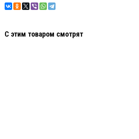
C этим товаром смотрят
Гидрошпонка АКВАСТОП тип ДО-500/50-8/30 ПВХ-
П
Артикул: 30401
В наличии
Цена:
3 261
руб.
КУПИТЬ
/ пог.м.
Гидрошпонка АКВАСТОП тип ДР-350/150 ПВХ-П