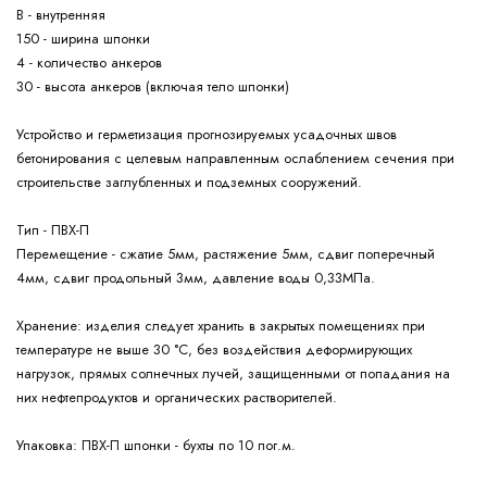
В - внутренняя
150 - ширина шпонки
4 - количество анкеров
30 - высота анкеров (включая тело шпонки)
Устройство и герметизация прогнозируемых усадочных швов
бетонирования с целевым направленным ослаблением сечения при
строительстве заглубленных и подземных сооружений.
Тип - ПВХ-П
Перемещение - сжатие 5мм, растяжение 5мм, сдвиг поперечный
4мм, сдвиг продольный 3мм, давление воды 0,33МПа.
изделия следует хранить в закрытых помещениях при
Хранение:
температуре не выше 30 °С, без воздействия деформирующих
нагрузок, прямых солнечных лучей, защищенными от попадания на
них нефтепродуктов и органических растворителей.
ПВХ-П шпонки - бухты по 10 пог.м.
Упаковка: