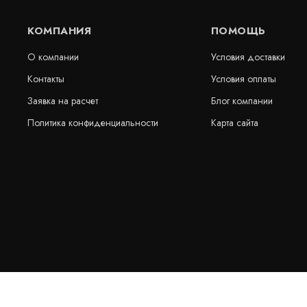
КОМПАНИЯ
ПОМОЩЬ
О компании
Условия доставки
Контакты
Условия оплаты
Заявка на расчет
Блог компании
Политика конфиденциальности
Карта сайта
AQUAFIN-CJ5, омега-клипсы для
Гидрошпонк
крепления AQUAFIN-CJ5 (100 шт. в
ПВХ-П
пакете), Schomburg
Артикул: 30310
Артикул: 30330
В наличии
В наличии
Цена:
Цена:
220
руб.
1 655
руб
КУПИТЬ
/ пог.м.
пог.м.
© 2026 МИМАРК - геосинтетические материалы в Москве