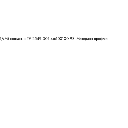
а(ЭПДМ) согласно ТУ 2549-001-46603100-98. Материал профиля
ХИТ - ТОВАР