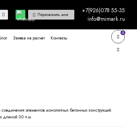
+7(926)078 55-35
Перезвонить мне
info@mimark.ru
0
0
Блог
Заявка на расчет
Контакты
 соединения элементов монолитных бетонных конструкций.
ах длиной 30 п.м.