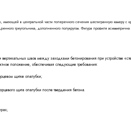
имеющей в центральной части поперечного сечения шестигранную камеру с кру
едренного треугольника, дополненного полукругом. Фигура профиля асимметричн
 вертикальных швов между заходками бетонирования при устройстве «ст
ектное положение, обеспечивая следующие требования:
рцевом щитке опалубки;
орцевого щита опалубки после твердения бетона.
турах;