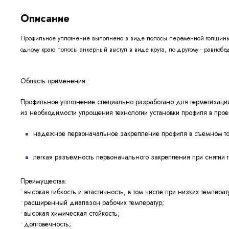
Описание
Профильное уплотнение выполнено в виде полосы переменной толщины, 
одному краю полосы анкерный выступ в виде круга, по другому - равноб
Область применения:
Профильное уплотнение специально разработано для герметизации
из необходимости упрощения технологии установки профиля в про
надежное первоначальное закрепление профиля в съемном то
легкая разъемность первоначального закрепления при снятии т
Преимущества:
• высокая гибкость и эластичность, в том числе при низких темпера
• расширенный диапазон рабочих температур;
• высокая химическая стойкость;
• долговечность;