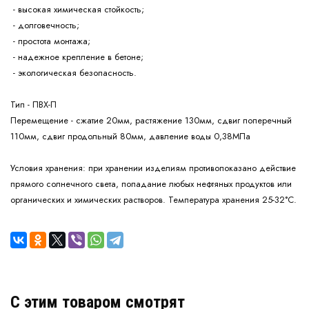
- высокая химическая стойкость;
- долговечность;
- простота монтажа;
- надежное крепление в бетоне;
- экологическая безопасность.
Тип - ПВХ-П
Перемещение - сжатие 20мм, растяжение 130мм, сдвиг поперечный
110мм, сдвиг продольный 80мм, давление воды 0,38МПа
Условия хранения:
при хранении изделиям противопоказано действие
прямого солнечного света, попадание любых нефтяных продуктов или
органических и химических растворов. Температура хранения 25-32°С.
C этим товаром смотрят