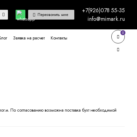
+7(926)078 55-35
Перезвонить мне
info@mimark.ru
0
0
Блог
Заявка на расчет
Контакты
пог.м. По согласованию возможна поставка бухт необходимой