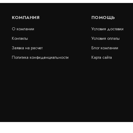
КОМПАНИЯ
ПОМОЩЬ
О компании
Условия доставки
Контакты
Условия оплаты
Заявка на расчет
Блог компании
Политика конфиденциальности
Карта сайта
SikaSwell-P Profiles
Sika dilatec
эпоксид-ПВ
В наличии
В наличии
цена по запросу
цена по за
КУПИТЬ