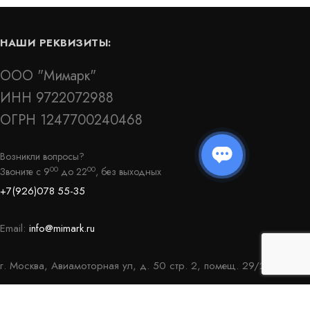
НАШИ РЕКВИЗИТЫ:
ООО "Мимарк"
ИНН 9722072988
ОГРН 1247700240468
З-140/30-
Гидрошпонка АКВАСТОП тип ДВ-500/50
ПВХ-П
Возникли вопросы?
00
00
Звоните с 9
до 22
, без выходных
Артикул: 30525
+7(926)078 55-35
В наличии
Цена:
3 463
руб.
КУПИТЬ
КУПИТЬ
/
Email:
info@mimark.ru
пог.м.
г. Москва, Авиамоторная ул, д. 50 стр. 2, помещ. 29/2