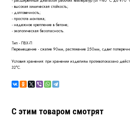
- расширенный диапазон рабочих температур (от –40 °С до +70 °
- высокая химическая стойкость;
- долговечность;
- простота монтажа;
- надежное крепление в бетоне;
- экологическая безопасность.
Тип - ПВХ-П
Перемещение - сжатие 90мм, растяжение 250мм, сдвиг попереч
Условия хранения:
при хранении изделиям противопоказано действ
32°С.
C этим товаром смотрят