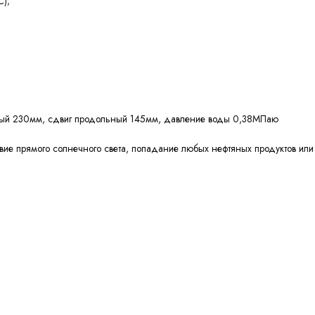
С);
ный 230мм, сдвиг продольный 145мм, давление воды 0,38МПаю
ие прямого солнечного света, попадание любых нефтяных продуктов или о