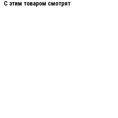
C этим товаром смотрят
Гидрошпонка Аквастоп ХВ-400 ПВХ
Артикул: 31788
В наличии
Цена:
1 849
руб.
КУПИТЬ
/ пог.м.
Гидрошпонка Sika DK-19
В наличии
цена по запросу
КУПИТЬ