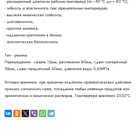
- расширенный диапазон рабочих температур (от –50 °С до + 80 °С);
- гибкость и эластичность при отрицательных температурах;
- высокая химическая стойкость;
- долговечность;
- простота монтажа;
- надежное крепление в бетоне;
- экологическая безопасность.
Тип - резина
Перемещение - сжатие 15мм, растяжение 80мм, сдвиг поперечный
55мм, сдвиг продольный 40мм, давление воды 0,43МПа.
при хранении изделиям противопоказано действие
Условия хранения:
прямого солнечного света, попадание любых нефтяных продуктов или
органических и химических растворов. Температура хранения 25-32°С.