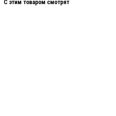
C этим товаром смотрят
Гидрошпонка Аквастоп ДВ-150/18 ПВХ
Артикул: 31786
В наличии
Цена:
581
руб.
КУПИТЬ
/ пог.м.
Гидрошпонка АКВАСТОП тип ДЗ-130/25-6/25 EPDM
(резина)
Артикул: 30599
В наличии
Цена:
2 276
руб.
КУПИТЬ
/ пог.м.