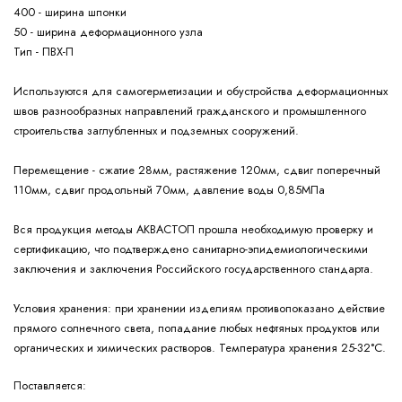
400 - ширина шпонки
50 - ширина деформационного узла
Тип - ПВХ-П
Используются для самогерметизации и обустройства деформационных
швов разнообразных направлений гражданского и промышленного
строительства заглубленных и подземных сооружений.
Перемещение - сжатие 28мм, растяжение 120мм, сдвиг поперечный
110мм, сдвиг продольный 70мм, давление воды 0,85МПа
Вся продукция методы АКВАСТОП прошла необходимую проверку и
сертификацию, что подтверждено санитарно-эпидемиологическими
заключения и заключения Российского государственного стандарта.
Условия хранения: при хранении изделиям противопоказано действие
прямого солнечного света, попадание любых нефтяных продуктов или
органических и химических растворов. Температура хранения 25-32°С.
Поставляется: