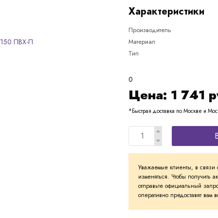
Характеристики
Производитель
Материал
Тип
0
Цена:
1 741
р
*Быстрая доставка по Москве и Мос
Уважаемые клиенты, в связи 
изменяться. Чтобы получить а
отправьте официальный запро
оперативно предоставят вам