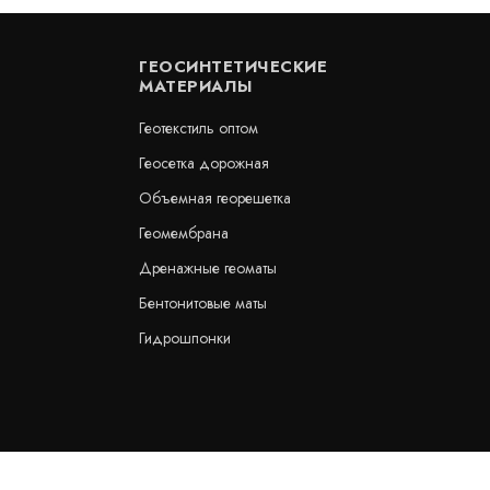
ГЕОСИНТЕТИЧЕСКИЕ
МАТЕРИАЛЫ
Геотекстиль оптом
Геосетка дорожная
Объемная георешетка
а АКВАСТОП тип ХОМ-300-
Гидрошпонка АКВАСТОП тип Д
Геомембрана
ПВХ-П
Дренажные геоматы
Артикул: 30419
Бентонитовые маты
В наличии
Цена:
Гидрошпонки
781
руб.
КУПИТЬ
/ пог.м.
/ пог.м.