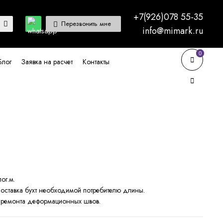
+7(926)078 55-35
Перезвонить мне
info@mimark.ru
0
0
Блог
Заявка на расчет
Контакты
ог.м.
оставка бухт необходимой потребителю длины.
 ремонта деформационных швов.