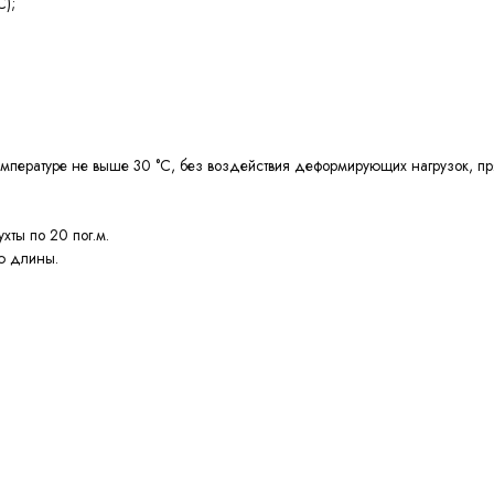
С);
емпературе не выше 30 °С, без воздействия деформирующих нагрузок, 
хты по 20 пог.м.
ю длины.