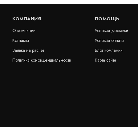
КОМПАНИЯ
ПОМОЩЬ
О компании
Условия доставки
Контакты
Условия оплаты
Заявка на расчет
Блог компании
Политика конфиденциальности
Карта сайта
AQUAFIN-EJ-WHF-D-300 гидрошпонка для
Гидрошпонк
изоляции деформационных швов, 20 м,
4/20 ПВХ-П
внешнего залегания, Schomburg
Артикул: 30389
Артикул: 30283
В наличии
В наличии
Цена:
Цена:
1 649
руб.
974
руб.
КУПИТЬ
/
пог.м.