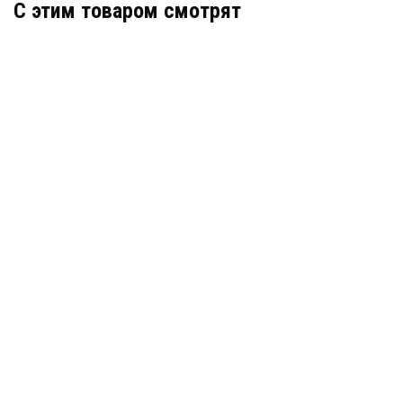
C этим товаром смотрят
Гидрошпонка АКВАСТОП тип ХОМ-320-4/30 ТЭП
Артикул: 30193
В наличии
Цена:
1 630
руб.
КУПИТЬ
/ пог.м.
Гидрошпонка Аквастоп ХО-220-4/25 ПВХ
Артикул: 31804
В наличии
Цена:
1 028
руб.
КУПИТЬ
/ пог.м.