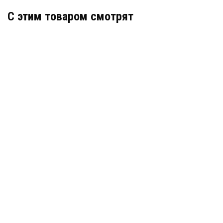
C этим товаром смотрят
Гидрошпонка АКВАСТОП тип ДЗ-140/50-4/40 ПВХ-П
Артикул: 30201
В наличии
Цена:
1 955
руб.
КУПИТЬ
/ пог.м.
Гидрошпонка Sika Forte 19
В наличии
цена по запросу
КУПИТЬ