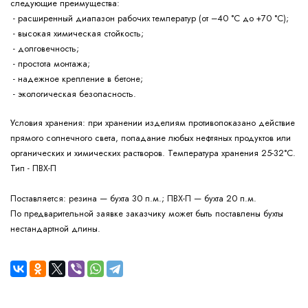
следующие
преимущества:
- расширенный диапазон рабочих температур (от –40 °С до +70 °С);
- высокая химическая стойкость;
- долговечность;
- простота монтажа;
- надежное крепление в бетоне;
- экологическая безопасность.
при хранении изделиям противопоказано действие
Условия хранения:
прямого солнечного света, попадание любых нефтяных продуктов или
органических и химических растворов. Температура хранения 25-32°С.
Тип - ПВХ-П
резина — бухта 30 п.м.; ПВХ-П — бухта 20 п.м.
Поставляется:
По предварительной заявке заказчику может быть поставлены бухты
нестандартной длины.