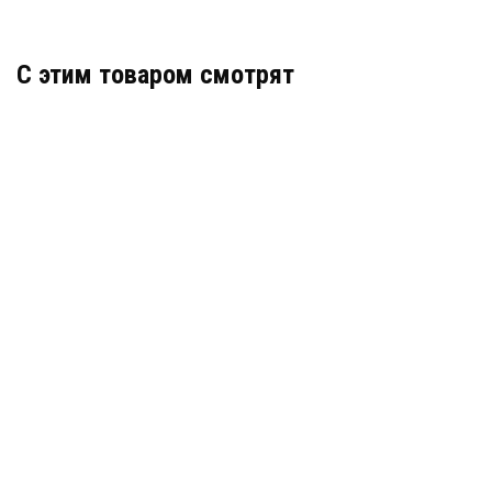
C этим товаром смотрят
Гидрошпонка АКВАСТОП тип ДЗ-140/50-4/35 ПВХ-П
Артикул: 30146
В наличии
Цена:
1 867
руб.
КУПИТЬ
/ пог.м.
ХИТ - ТОВАР
Гидрошпонка Аквастоп ДВ-170/12 ПВХ
МЕСЯЦА
Артикул: 31807
В наличии