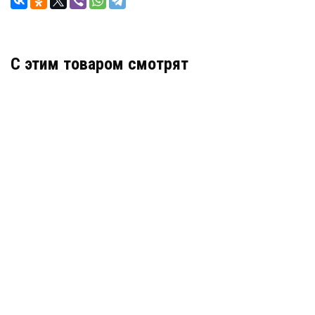
C этим товаром смотрят
Гидрошпонка Аквастоп ДЗС-140/100-2/40 ПВХ
Артикул: 31795
В наличии
Цена:
1 968
руб.
КУПИТЬ
/ пог.м.
Гидрошпонка АКВАСТОП тип ДО-320/20-6/25 ПВХ-
П
Артикул: 30359