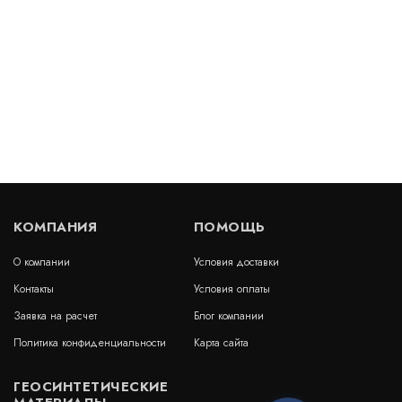
В наличии
Цена:
1 052
руб.
КУПИТЬ
/ пог.м.
Гидрошпонка АКВАСТОП тип ХОС-УГЛ-140-2/25
ПВХ-П
Артикул: 30238
В наличии
КОМПАНИЯ
ПОМОЩЬ
Цена:
1 144
руб.
КУПИТЬ
/ пог.м.
О компании
Условия доставки
Контакты
Условия оплаты
Заявка на расчет
Блог компании
Политика конфиденциальности
Карта сайта
Гидрошпонка АКВАСТОП тип ДВС-240/20 ПВХ-П
ГЕОСИНТЕТИЧЕСКИЕ
Артикул: 30259