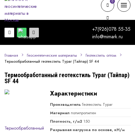
0
0
+7(926)078 55-35
info@mimark.ru
Главная
Геосинтетические материалы
Геотекстиль оптом
Термообработанный геотекстиль Typar (Тайпар) SF 44
Термообработанный геотекстиль Typar (Тайпар)
SF 44
Характеристики
Производитель
Геотекстиль Typar
Материал
полипропилен
Плотность, г/м2
150
Разрывная нагрузка по основе, кН/м