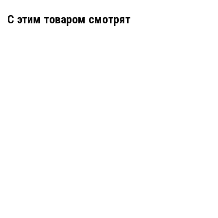
C этим товаром смотрят
Геотекстиль Лавсан 100 г/м2
В наличии
Цена:
6 873
руб.
КУПИТЬ
/ рулон
Геотекстиль Дорнит Эко 140 г/м2
В наличии
Цена:
25
руб.
КУПИТЬ
/ м2