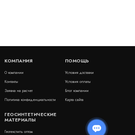
Термообработанный геотекстиль Дорнит Эко 350
г/м2
В наличии
цена по запросу
КУПИТЬ
КОМПАНИЯ
ПОМОЩЬ
О компании
Условия доставки
Геотекстиль Typar SF 27
Контакты
Условия оплаты
В наличии
Заявка на расчет
Блог компании
Цена:
Политика конфиденциальности
Карта сайта
8 150
руб.
КУПИТЬ
/ рулон
ГЕОСИНТЕТИЧЕСКИЕ
МАТЕРИАЛЫ
Геотекстиль оптом