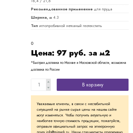
18,4 / 21,6
Рекомендованное применение
для пруда
Ширина, м
4.3
Тип
иглопробивной нетканый геотекстиль
0
Цена:
97
руб. за м2
*Быстрая доставка по Москве и Московской области, возможна
доставка по России
В корзину
Уважаемые клиенты, в связи с нестабильной
ситуацией на рынке сырья цены на нашем сайте
могут изменяться. Чтобы получить актуальную и
наиболее точную стоимость продукции, пожалуйста,
отправьте официальный запрос на электронную
почту info@mimark.ru. Наши специалисты оперативно