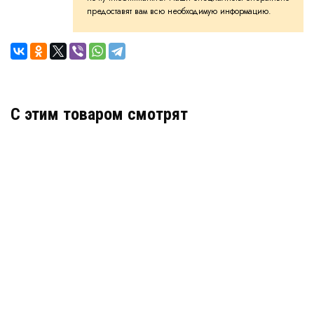
предоставят вам всю необходимую информацию.
C этим товаром смотрят
Нетканый геотекстиль Дорнит Эко 150 г/м2
В наличии
Цена:
25
руб.
КУПИТЬ
/ м2
Геотекстиль Typar SF20