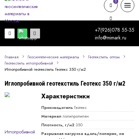
0
0
+7(926)078 55-35
info@mimark.ru
Главная
Геосинтетические материалы
Геотекстиль оптом
Геотекстиль иглопробивной
Иглопробивной геотекстиль Геотекс 350 г/м2
Иглопробивной геотекстиль Геотекс 350 г/м2
Характеристики
Производитель
Геотекс
Материал
полипропилен
Плотность, г/м2
350
Разрывная нагрузка вдоль/поперек, не