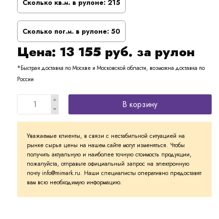
Сколько кв.м. в рулоне:
215
Сколько пог.м. в рулоне:
50
Цена:
13 155
руб. за рулон
*Быстрая доставка по Москве и Московской области, возможна доставка по
России
В корзину
Уважаемые клиенты, в связи с нестабильной ситуацией на
рынке сырья цены на нашем сайте могут изменяться. Чтобы
получить актуальную и наиболее точную стоимость продукции,
пожалуйста, отправьте официальный запрос на электронную
почту info@mimark.ru. Наши специалисты оперативно предоставят
вам всю необходимую информацию.