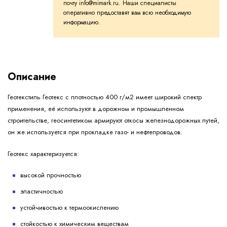
почту info@mimark.ru. Наши специалисты
оперативно предоставят вам всю необходимую
информацию.
Описание
Геотекстиль Геотекс с плотностью 400 г/м2 имеет широкий спектр
применения, её используют в дорожном и промышленном
строительстве, геосинтетиком армируют откосы железнодорожных путей,
он же используется при прокладке газо- и нефтепроводов.
Геотекс характеризуется:
высокой прочностью
эластичностью
устойчивостью к термоокислению
стойкостью к химическим веществам