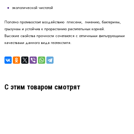
экологической чистотой
Полотно противостоит воздействию плесени, гниению, бактериям,
грызунам и устойчив к прорастанию растительных корней.
Высокие свойства прочности сочетаются с отличными фильтрующими
качествами данного вида геотекстиля.
C этим товаром смотрят
Геотекстиль Дорнит 100 г/м2
В наличии
Цена: