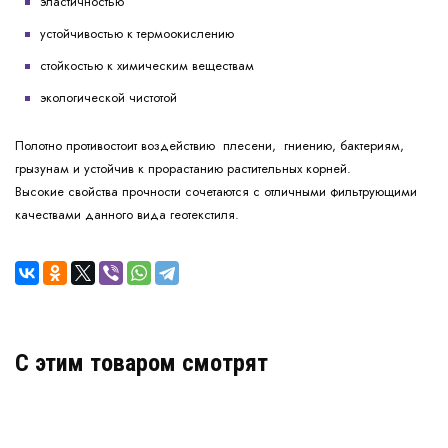
эластичностью
устойчивостью к термоокислению
стойкостью к химическим веществам
экологической чистотой
Полотно противостоит воздействию плесени, гниению, бактериям,
грызунам и устойчив к прорастанию растительных корней.
Высокие свойства прочности сочетаются с отличными фильтрующими
качествами данного вида геотекстиля.
C этим товаром смотрят
Геотекстиль Геотекс 250 г/м2