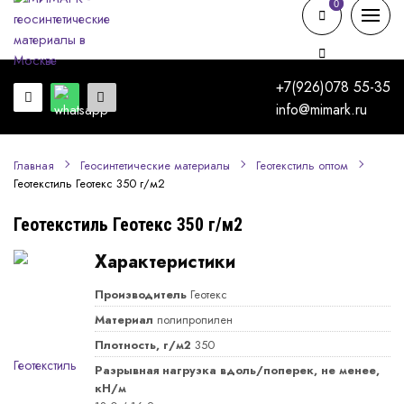
0
0
+7(926)078 55-35
info@mimark.ru
Главная
Геосинтетические материалы
Геотекстиль оптом
Геотекстиль Геотекс 350 г/м2
Геотекстиль Геотекс 350 г/м2
Характеристики
Производитель
Геотекс
Материал
полипропилен
Плотность, г/м2
350
Разрывная нагрузка вдоль/поперек, не менее,
кН/м