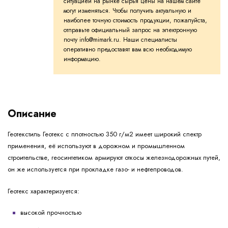
ситуацией на рынке сырья цены на нашем сайте
могут изменяться. Чтобы получить актуальную и
наиболее точную стоимость продукции, пожалуйста,
отправьте официальный запрос на электронную
почту info@mimark.ru. Наши специалисты
оперативно предоставят вам всю необходимую
информацию.
Описание
Геотекстиль Геотекс с плотностью 350 г/м2 имеет широкий спектр
применения, её используют в дорожном и промышленном
строительстве, геосинтетиком армируют откосы железнодорожных путей,
он же используется при прокладке газо- и нефтепроводов.
Геотекс характеризуется:
высокой прочностью