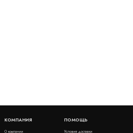
Нетканый геотекстиль Дорнит Эко 130 г/м2
В наличии
Цена:
24
руб.
КУПИТЬ
/ м2
Нетканый геотекстиль Геотекс 150 г/м2
В наличии
Цена:
35
руб.
КУПИТЬ
/ м2
КОМПАНИЯ
ПОМОЩЬ
О компании
Условия доставки
Иглопробивной геотекстиль Дорнит 450 г/м2