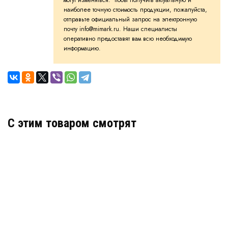
могут изменяться. Чтобы получить актуальную и
наиболее точную стоимость продукции, пожалуйста,
отправьте официальный запрос на электронную
почту info@mimark.ru. Наши специалисты
оперативно предоставят вам всю необходимую
информацию.
C этим товаром смотрят
Термообработанный геотекстиль Typar (Тайпар)
SF 77
В наличии
Цена:
80
руб.
КУПИТЬ
/ м2