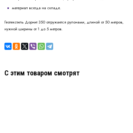
материал всегда на складе.
Геотекстиль Дорнит 350 отгружается рулонами, длиной от 50 метров,
нужной ширины от 1 до 5 метров.
C этим товаром смотрят
Геотекстиль Геотекс 250 г/м2
В наличии
Цена:
13 353
руб.
КУПИТЬ
/ рулон