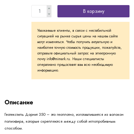
В корзину
Уважаемые клиенты, в связи с нестабильной
ситуацией на рынке сырья цены на нашем сайте
могут изменяться. Чтобы получить актуальную и
наиболее точную стоимость продукции, пожалуйста,
отправьте официальный запрос на электронную
почту info@mimark.ru. Наши специалисты
оперативно предоставят вам всю необходимую
информацию.
Описание
Геотекстиль Дорнит 350 – это геоплотно, изготавливается из волокон
полиэфира, которые скрепляются между собой иглопробивным
способом.