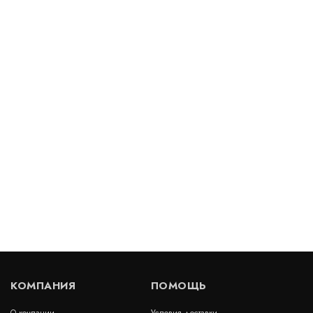
Геотекстиль Typar (Тайпар) SF 44
В наличии
Цена:
100
руб.
КУПИТЬ
/ м2
Геотекстиль Лавсан 200 г/м2
В наличии
Цена:
7 230
руб.
КУПИТЬ
/ рулон
КОМПАНИЯ
ПОМОЩЬ