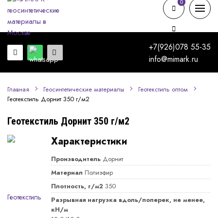
0
0
+7(926)078 55-35
info@mimark.ru
Главная
Геосинтетические материалы
Геотекстиль оптом
Геотекстиль Дорнит 350 г/м2
Геотекстиль Дорнит 350 г/м2
Характеристики
Производитель
Дорнит
Материал
Полиэфир
Плотность, г/м2
350
Разрывная нагрузка вдоль/поперек, не менее,
кН/м