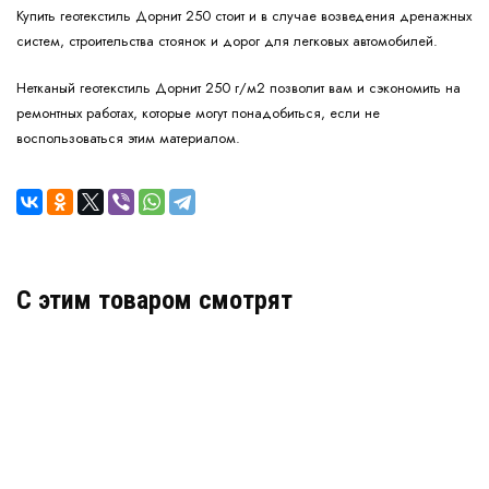
Купить геотекстиль Дорнит 250 стоит и в случае возведения дренажных
систем, строительства стоянок и дорог для легковых автомобилей.
Нетканый геотекстиль Дорнит 250 г/м2 позволит вам и сэкономить на
ремонтных работах, которые могут понадобиться, если не
воспользоваться этим материалом.
C этим товаром смотрят
Иглопробивной геотекстиль Дорнит 350 г/м2
В наличии
Цена:
66
руб.
КУПИТЬ
/ м2