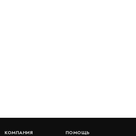
Геотекстиль Геотекс 450 г/м2
В наличии
Цена:
13 155
руб.
КУПИТЬ
/ рулон
Геотекстиль Лавсан 400 г/м2
В наличии
Цена:
61
руб.
КУПИТЬ
/ м2
КОМПАНИЯ
ПОМОЩЬ