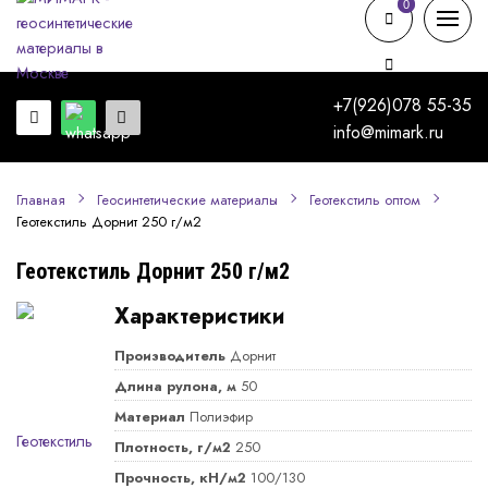
0
0
+7(926)078 55-35
info@mimark.ru
Главная
Геосинтетические материалы
Геотекстиль оптом
Геотекстиль Дорнит 250 г/м2
Геотекстиль Дорнит 250 г/м2
Характеристики
Производитель
Дорнит
Длина рулона, м
50
Материал
Полиэфир
Плотность, г/м2
250
Прочность, кН/м2
100/130