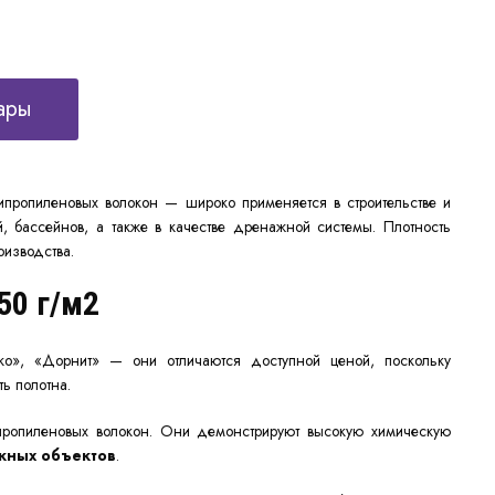
ары
ипропиленовых волокон — широко применяется в строительстве и
, бассейнов, а также в качестве дренажной системы. Плотность
оизводства.
50 г/м2
о», «Дорнит» — они отличаются доступной ценой, поскольку
ть полотна.
пропиленовых волокон. Они демонстрируют
высокую
химическую
ных объектов
.