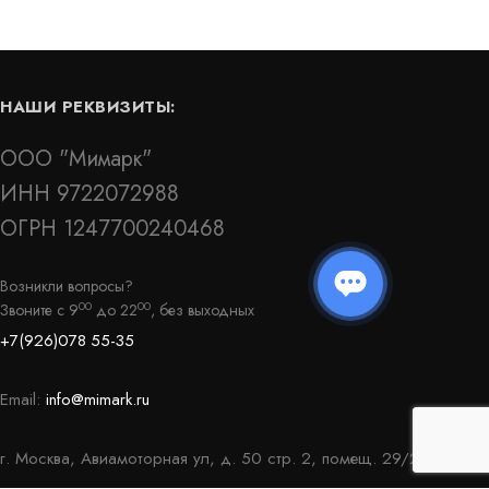
НАШИ РЕКВИЗИТЫ:
ООО "Мимарк"
ИНН 9722072988
ОГРН 1247700240468
Возникли вопросы?
00
00
Звоните с 9
до 22
, без выходных
+7(926)078 55-35
Email:
info@mimark.ru
г. Москва, Авиамоторная ул, д. 50 стр. 2, помещ. 29/2