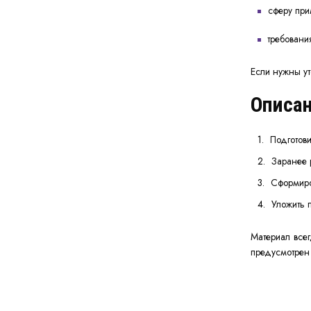
сферу при
требования
Если нужны у
Описан
Подготови
Заранее 
Сформиро
Уложить п
Материал все
предусмотре