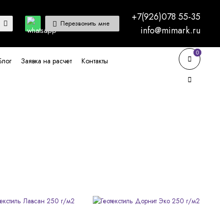
+7(926)078 55-35
Перезвонить мне
info@mimark.ru
0
0
Блог
Заявка на расчет
Контакты