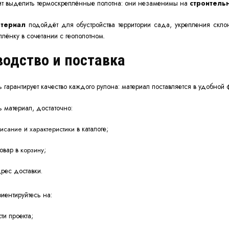
ит выделить термоскреплённые полотна: они незаменимы на
строитель
териал
подойдёт для обустройства территории
сада
, укрепления скл
плёнку
в сочетании с геополотном.
одство и поставка
ь
гарантирует качество каждого рулона: материал поставляется в удобной
ь
материал, достаточно:
и
в каталоге;
писание
характеристики
товар в
;
корзину
дрес доставки.
иентируйтесь на:
ти проекта;