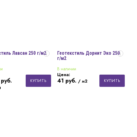
тиль Лавсан 250 г/м2
Геотекстиль Дорнит Эко 250
i
i
г/м2
ии
В наличии
Цена:
руб.
41
руб.
КУПИТЬ
КУПИТЬ
/ м2
н