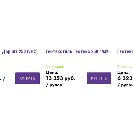
 Дорнит 250 г/м2
Геотекстиль Геотекс 250 г/м2
Геотекс
i
i
В наличии
В налич
Цена:
Цена:
.
13 353
руб.
6 323
КУПИТЬ
КУПИТЬ
/
/ рулон
/ руло