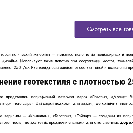
Смотреть все тов
геосинтетический материал — нетканое полотно из полиэфирных и пол
дизайне. Используют такие полотна при сооружении мостов, тоннелей
тавляет 250 г/м². Разновидности зависят от состава нитей и технологии пр
ение геотекстиля с плотностью 2
нте представлен
полиэфирный
материал марок «Лавсан», «Дорнит Эк
з вторичного сырья. Эти марки подходят для задач, где критична плотнос
е варианты — «Канвалан», «Геоспан», «Тайпар» — созданы из поли
олговечность, что делает их предпочтительными для ответственных
дорож