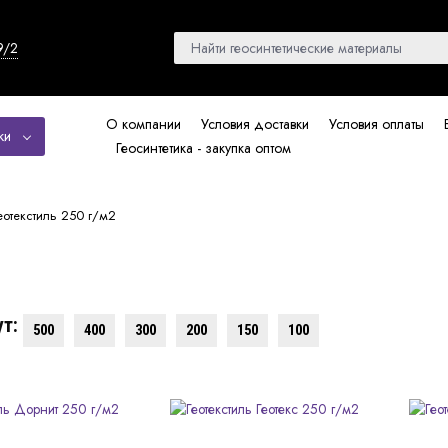
9/2
О компании
Условия доставки
Условия оплаты
ки
Геосинтетика - закупка оптом
еотекстиль 250 г/м2
т:
500
400
300
200
150
100