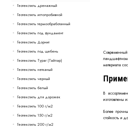
Геотекстиль дренажный
Геотекстиль иглопробивной
Геотекстиль термообработанный
Геотекстиль под фундамент
Геотекстиль Дорнит
Геотекстиль под щебень
Современный 
ландшафтном 
Геотекстиль Typar (Тайпар)
материала сос
Геотекстиль нетканый
Примен
Геотекстиль черный
Геотекстиль белый
В ассортиме
Геотекстиль для дорожек
изготовлены и
Геотекстиль 100 г/м2
Более прочны
Геотекстиль 150 г/м2
стойкость и д
Геотекстиль 200 г/м2