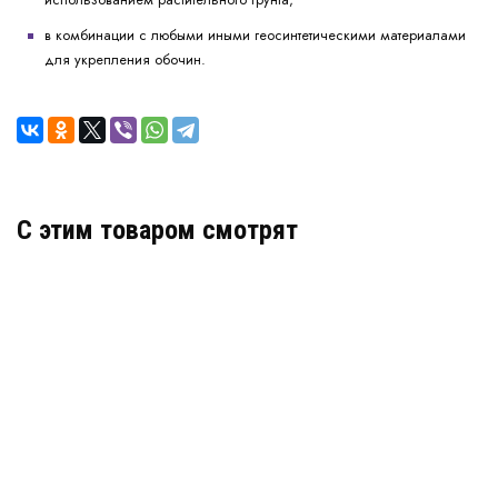
в комбинации с любыми иными геосинтетическими материалами
для укрепления обочин.
C этим товаром смотрят
Геосетка Хайвей ССНП 50/50 40
В наличии
Цена:
47
руб.
КУПИТЬ
/ м2