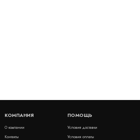
Геосетка ГРУНТ-С 50-50 (40х40)
В наличии
Цена:
99
руб.
КУПИТЬ
/ м2
Стеклосетка ССП 30/30-2.5 (400) грунтсет
В наличии
Цена:
50
руб.
КУПИТЬ
/ м2
КОМПАНИЯ
ПОМОЩЬ
О компании
Условия доставки
Геосетка ГРУНТ-С 50-50 (50х50)
Контакты
Условия оплаты