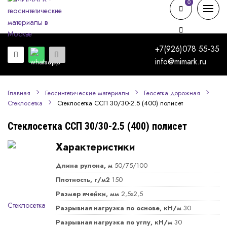
0
0
+7(926)078 55-35
info@mimark.ru
Главная
Геосинтетические материалы
Геосетка дорожная
Стеклосетка ССП 30/30-2.5 (400) полисет
Стеклосетка
Стеклосетка ССП 30/30-2.5 (400) полисет
Характеристики
Длина рулона, м
50/75/100
Плотность, г/м2
150
Размер ячейки, мм
2,5x2,5
Разрывная нагрузка по основе, кН/м
30
Разрывная нагрузка по углу, кН/м
30