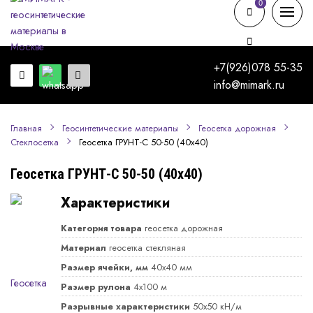
0
0
+7(926)078 55-35
info@mimark.ru
Главная
Геосинтетические материалы
Геосетка дорожная
Геосетка ГРУНТ-С 50-50 (40х40)
Стеклосетка
Геосетка ГРУНТ-С 50-50 (40х40)
Характеристики
Категория товара
геосетка дорожная
Материал
геосетка стекляная
Размер ячейки, мм
40х40 мм
Размер рулона
4х100 м
Разрывные характеристики
50х50 кН/м