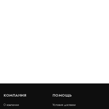
Геосетка АСФАЛЬТ-С 100-100 (40х40)
В наличии
Цена:
97
руб.
КУПИТЬ
/ м2
Геосетка ГРУНТ-С 100-100 (37х37)
В наличии
Цена:
98
руб.
КУПИТЬ
/ м2
КОМПАНИЯ
ПОМОЩЬ
О компании
Условия доставки
Стеклосетка ССНП 50/50-40 (400) хайвей