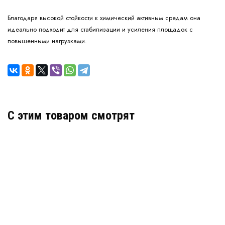
Благодаря высокой стойкости к химический активным средам она
идеально подходит для стабилизации и усиления площадок с
повышенными нагрузками.
C этим товаром смотрят
Стеклосетка ССП 30/30-2.5 (400) грунтсет
В наличии
Цена:
50
руб.
КУПИТЬ
/ м2