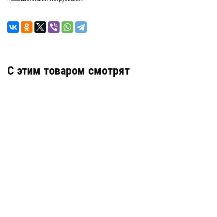
C этим товаром смотрят
Стеклосетка ССП 30/30-2.5 (400) полисет
В наличии
Цена:
61
руб.
КУПИТЬ
/ м2
Геосетка ГРУНТ-С 50-50 (50х50)