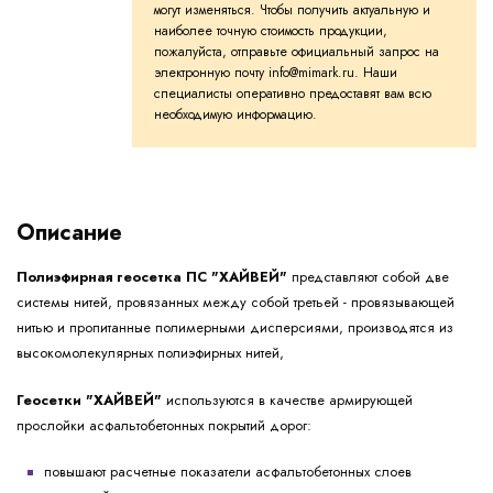
могут изменяться. Чтобы получить актуальную и
наиболее точную стоимость продукции,
пожалуйста, отправьте официальный запрос на
электронную почту info@mimark.ru. Наши
специалисты оперативно предоставят вам всю
необходимую информацию.
Описание
Полиэфирная геосетка ПС "ХАЙВЕЙ"
представляют собой две
системы нитей, провязанных между собой третьей - провязывающей
нитью и пропитанные полимерными дисперсиями, производятся из
высокомолекулярных полиэфирных нитей,
Геосетки "ХАЙВЕЙ"
используются в качестве армирующей
прослойки асфальтобетонных покрытий дорог:
повышают расчетные показатели асфальтобетонных слоев