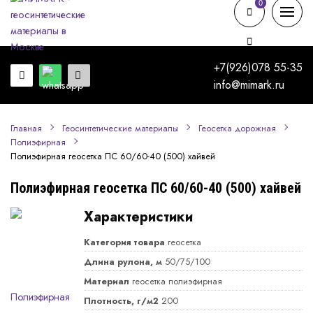
0
0
+7(926)078 55-35
info@mimark.ru
Главная
Геосинтетические материалы
Геосетка дорожная
Полиэфирная
Полиэфирная геосетка ПС 60/60-40 (500) хайвей
Полиэфирная геосетка ПС 60/60-40 (500) хайвей
Характеристики
Категория товара
геосетка
Длина рулона, м
50/75/100
Материал
геосетка полиэфирная
Плотность, г/м2
200