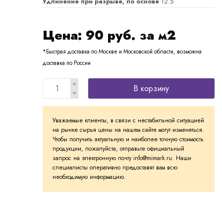
Удлинение при разрыве, по основе
12.5
Цена:
90
руб. за м2
*Быстрая доставка по Москве и Московской области, возможна
доставка по России
В корзину
Уважаемые клиенты, в связи с нестабильной ситуацией
на рынке сырья цены на нашем сайте могут изменяться.
Чтобы получить актуальную и наиболее точную стоимость
продукции, пожалуйста, отправьте официальный
запрос на электронную почту info@mimark.ru. Наши
специалисты оперативно предоставят вам всю
необходимую информацию.