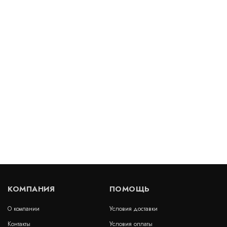
Полиэф-Грунт 30Х30
В наличии
Цена:
68
руб.
КУПИТЬ
/ м2
Полиэф-Грунт 20X20
В наличии
Цена:
54
руб.
КУПИТЬ
/ м2
КОМПАНИЯ
ПОМОЩЬ
О компании
Условия доставки
Полиэф-Грунт 110Х110
Контакты
Условия оплаты