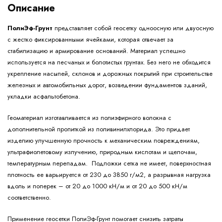
Описание
ПолиЭф-Грунт
представляет собой геосетку одноосную или двуосную
с жестко фиксированными ячейками, которая отвечает за
стабилизацию и армирование оснований. Материал успешно
используется на песчаных и болотистых грунтах. Без него не обходится
укрепление насыпей, склонов и дорожных покрытий при строительстве
железных и автомобильных дорог, возведении фундаментов зданий,
укладки асфальтобетона.
Геоматериал изготавливается из полиэфирного волокна с
дополнительной пропиткой из поливинилхлорида. Это придает
изделию улучшенную прочность к механическим повреждениям,
ультрафиолетовому излучению, природным кислотам и щелочам,
температурным перепадам. Подложки сетка не имеет, поверхностная
плотность ее варьируется от 230 до 3850 г/м2, а разрывная нагрузка
вдоль и поперек – от 20 до 1000 кН/м и от 20 до 500 кН/м
соответственно.
Применение геосетки ПолиЭф-Грунт помогает снизить затраты