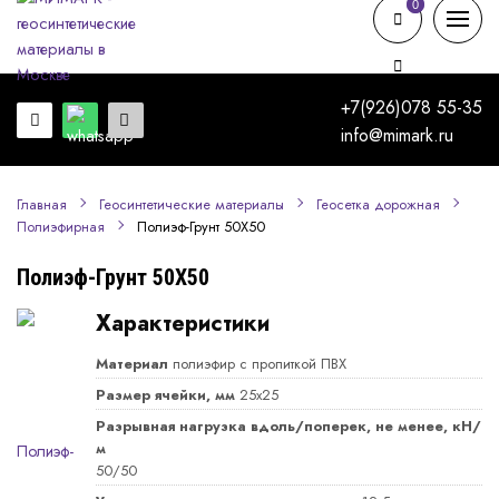
0
0
+7(926)078 55-35
info@mimark.ru
Главная
Геосинтетические материалы
Геосетка дорожная
Полиэф-Грунт 50Х50
Полиэфирная
Полиэф-Грунт 50Х50
Характеристики
Материал
полиэфир с пропиткой ПВХ
Размер ячейки, мм
25x25
Разрывная нагрузка вдоль/поперек, не менее, кН/
м
50/50