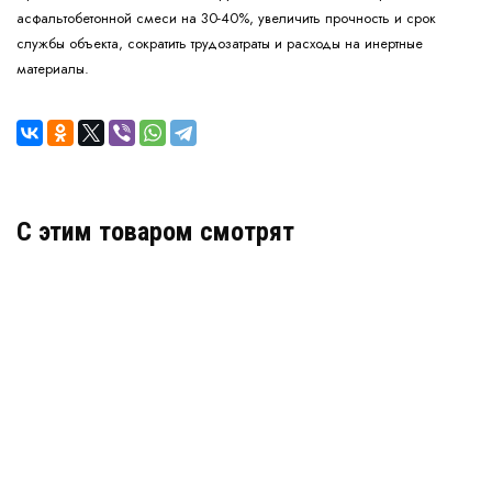
асфальтобетонной смеси на 30-40%, увеличить прочность и срок
службы объекта, сократить трудозатраты и расходы на инертные
материалы.
C этим товаром смотрят
Геосетка АСФАЛЬТ-П 130х130
В наличии
цена по запросу
КУПИТЬ