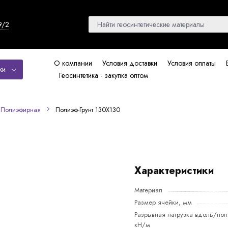
9/2
О компании
Условия доставки
Условия оплаты
ки
Геосинтетика - закупка оптом
Полиэф-Грунт 130Х130
Полиэфирная
Характеристики
Материал
Размер ячейки, мм
Разрывная нагрузка вдоль/поп
кН/м