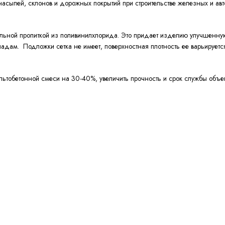
е насыпей, склонов и дорожных покрытий при строительстве железных и 
тельной пропиткой из поливинилхлорида. Это придает изделию улучшенн
дам. Подложки сетка не имеет, поверхностная плотность ее варьируется
льтобетонной смеси на 30-40%, увеличить прочность и срок службы объек