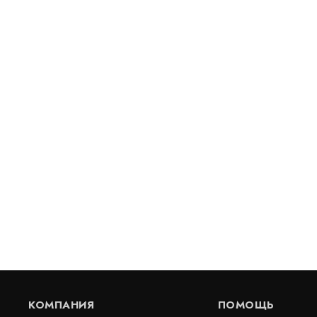
Полиэфирная геосетка ПС 50/50-50
ПС-ХАЙВЭЙ 
полисет (пропитка ПВХ)
В наличии
В наличии
Цена:
Цена:
63
руб.
61
руб.
КУПИТЬ
/ м2
/ 
КОМПАНИЯ
ПОМОЩЬ