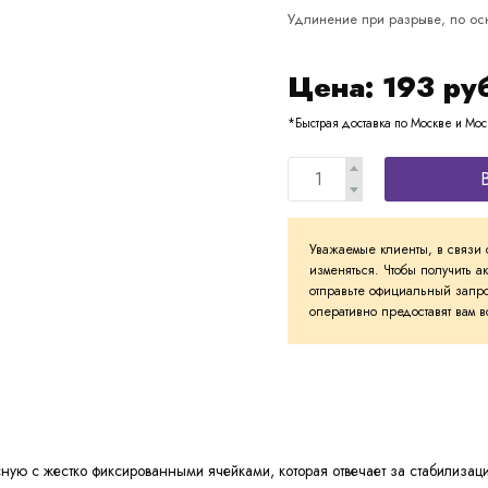
Удлинение при разрыве, по ос
Цена:
193
ру
*Быстрая доставка по Москве и Мос
Уважаемые клиенты, в связи 
изменяться. Чтобы получить а
отправьте официальный запро
оперативно предоставят вам
ную с жестко фиксированными ячейками, которая отвечает за стабилиза