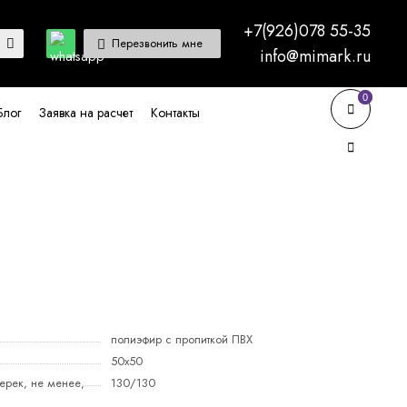
+7(926)078 55-35
Перезвонить мне
info@mimark.ru
0
0
Блог
Заявка на расчет
Контакты
полиэфир с пропиткой ПВХ
50x50
ерек, не менее,
130/130