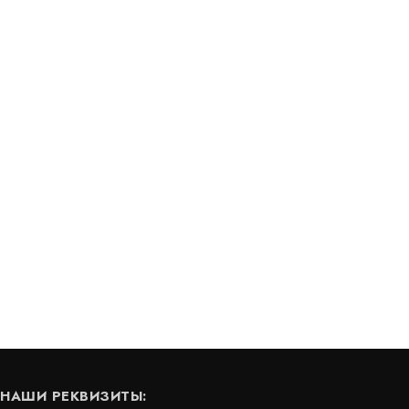
Полиэфирная геосетка ПС 100/100-40
(500) полисет
В наличии
Цена:
172
руб.
КУПИТЬ
КУПИТЬ
/ м2
НАШИ РЕКВИЗИТЫ: