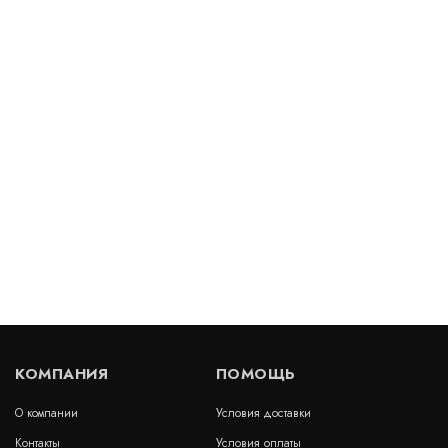
Геосетка ГРУНТ-П 40Х40
В наличии
цена по запросу
КУПИТЬ
Полиэфирная геосетка ПС 50/50-50 полисет
(пропитка ПВХ)
В наличии
Цена:
63
руб.
КУПИТЬ
/ м2
КОМПАНИЯ
ПОМОЩЬ
О компании
Условия доставки
Геосетка ГРУНТ-П 100Х100
Контакты
Условия оплаты