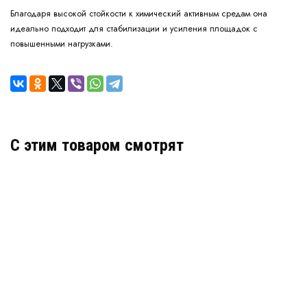
Благодаря высокой стойкости к химический активным средам она
идеально подходит для стабилизации и усиления площадок с
повышенными нагрузками.
C этим товаром смотрят
Полиэфирная геосетка ПС 50/50-20 (500) полисет
В наличии
Цена:
90
руб.
КУПИТЬ
/ м2