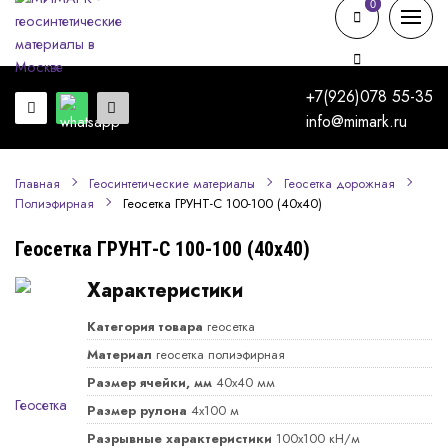
0
0
+7(926)078 55-35
info@mimark.ru
Главная
Геосинтетические материалы
Геосетка дорожная
Геосетка ГРУНТ-С 100-100 (40x40)
Полиэфирная
Геосетка ГРУНТ-С 100-100 (40x40)
Характеристики
Категория товара
геосетка
Материал
геосетка полиэфирная
Размер ячейки, мм
40х40 мм
Размер рулона
4х100 м
Разрывные характеристики
100х100 кН/м