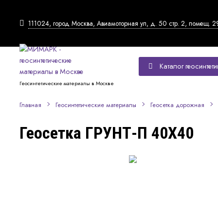
111024, город Москва, Авиамоторная ул, д. 50 стр. 2, помещ. 2
Каталог геосинтети
Геосинтетические материалы в Москве
Главная
Геосинтетические материалы
Геосетка дорожная
Геосетка ГРУНТ-П 40Х40