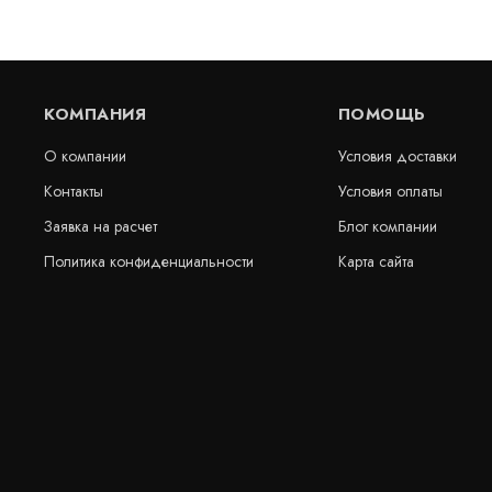
КОМПАНИЯ
ПОМОЩЬ
О компании
Условия доставки
Контакты
Условия оплаты
Заявка на расчет
Блог компании
Полиэф-Грунт 150Х150
Полиэфирная
Политика конфиденциальности
Карта сайта
хайвей
В наличии
В наличии
Цена:
Цена:
211
руб.
54
руб.
КУПИТЬ
/ м2
/ 