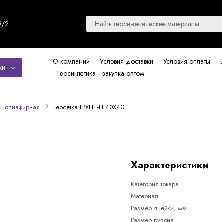
9/2
О компании
Условия доставки
Условия оплаты
ки
Геосинтетика - закупка оптом
Геосетка ГРУНТ-П 40Х40
Полиэфирная
Характеристики
Категория товара
Материал
Размер ячейки, мм
Размер рулона