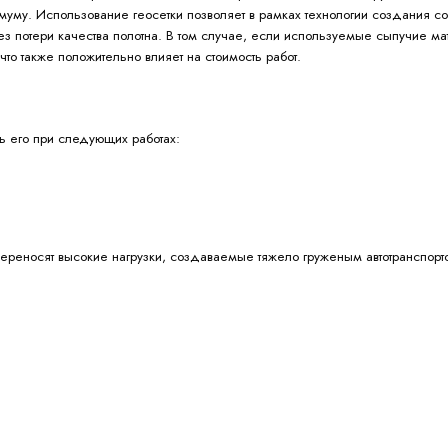
муму. Использование геосетки позволяет в рамках технологии создания с
з потери качества полотна. В том случае, если используемые сыпучие ма
то также положительно влияет на стоимость работ.
ь его при следующих работах:
ереносят высокие нагрузки, создаваемые тяжело груженым автотранспортом