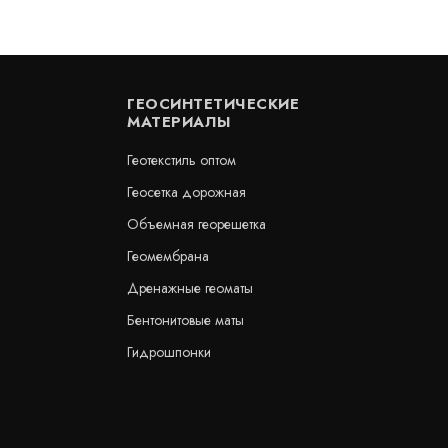
ГЕОСИНТЕТИЧЕСКИЕ
МАТЕРИАЛЫ
Геотекстиль оптом
Геосетка дорожная
Объемная георешетка
 геосетка ПC 40/40-40 (500)
Геосетка АСФАЛЬТ-П 80х80
Геомембрана
В наличии
Дренажные геоматы
цена по запросу
КУПИТЬ
м2
Бентонитовые маты
Гидрошпонки