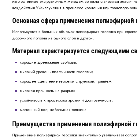
изготовленные экструзионным методам волокна становятся эластичн
воздействия УФ-излучения в процессе хранения или транспортиров
Основная сфера применения полиэфирной 
Используется в больших объемах полиэфирная геосетка при строит
дорожного полотна из одного слоя в другой.
Материал характеризуется следующими с
хорошие дренажные свойства;
высокий уровень пластичности геосетки;
хорошее сцепление геосетки с грунтами, гравием;
высокая прочность на разрыв;
устойчивость к процессам эрозии и долговечность;
маленький вес, небольшая толщина.
Преимущества применения полиэфирной г
Применение полиэфирной геосетки значительно увеличивает сопро