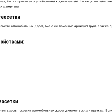
ыми, более прочными и устойчивыми к деформации. Также дополнительная 
ки материала
геосетки
ельстве автомобильных дорог, где с ее помощью армируют грунт, а также
войствами:
еосетки
тивляемость покрытия автомобильных дорог динамическим нагрузкам. Воз