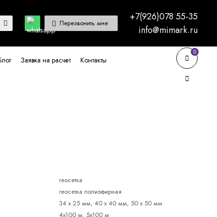
+7(926)078 55-35
Перезвонить мне
info@mimark.ru
0
0
Блог
Заявка на расчет
Контакты
геосетка
геосетка полиэфирная
34 х 25 мм, 40 х 40 мм, 50 х 50 мм
4х100 м, 5х100 м