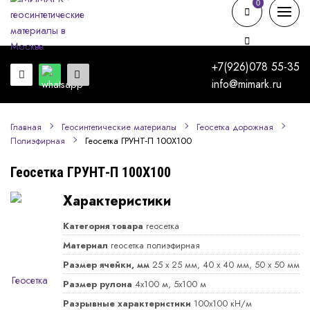
0
0
+7(926)078 55-35
info@mimark.ru
Главная
Геосинтетические материалы
Геосетка дорожная
Геосетка ГРУНТ-П 100Х100
Полиэфирная
Геосетка ГРУНТ-П 100Х100
Характеристики
Категория товара
геосетка
Материал
геосетка полиэфирная
Размер ячейки, мм
25 х 25 мм, 40 х 40 мм, 50 х 50 мм
Размер рулона
4х100 м, 5х100 м
Разрывные характеристики
100х100 кН/м