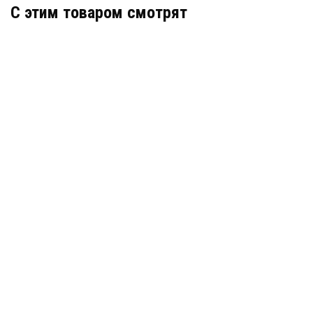
C этим товаром смотрят
Полиэфирная геосетка ПС 60/60-40 (500) хайвей
В наличии
Цена:
79
руб.
КУПИТЬ
/ м2
Полиэфирная геосетка ПC 40/40-40 (500) хайвей
В наличии
Цена:
54
руб.
КУПИТЬ
/ м2