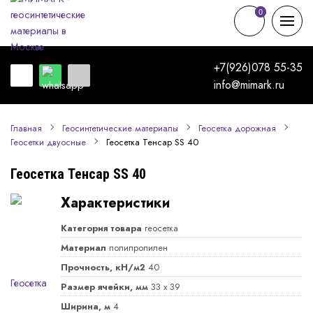
0
0
+7(926)078 55-35
info@mimark.ru
Главная
Геосинтетические материалы
Геосетка дорожная
Геосетка Тенсар SS 40
Геосетки двуосные
Геосетка Тенсар SS 40
Характеристики
Категория товара
геосетка
Материал
полипропилен
Прочность, кН/м2
40
Размер ячейки, мм
33 x 39
Ширина, м
4