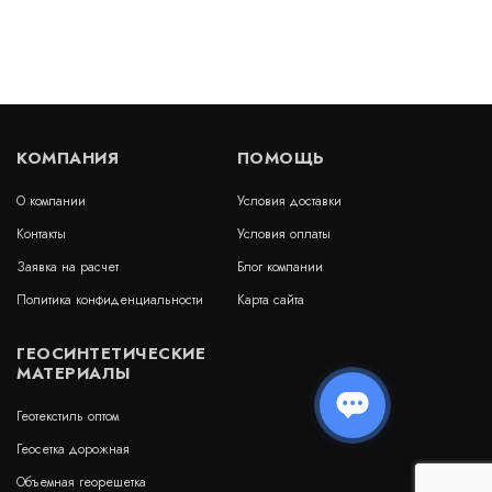
В наличии
Цена:
86
руб.
КУПИТЬ
/ м2
КОМПАНИЯ
ПОМОЩЬ
О компании
Условия доставки
Геосетка СД-40
Контакты
Условия оплаты
В наличии
Заявка на расчет
Блог компании
Цена:
Политика конфиденциальности
Карта сайта
121
руб.
КУПИТЬ
/ м2
ГЕОСИНТЕТИЧЕСКИЕ
МАТЕРИАЛЫ
Геотекстиль оптом
Геосетка Апролат СД 30
Геосетка дорожная
Объемная георешетка
В наличии