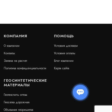
В наличии
Цена:
79
руб.
КУПИТЬ
/ м2
КОМПАНИЯ
ПОМОЩЬ
О компании
Условия доставки
Геосетка СД-20
Контакты
Условия оплаты
В наличии
Заявка на расчет
Блог компании
Цена:
Политика конфиденциальности
Карта сайта
56
руб.
КУПИТЬ
/ м2
ГЕОСИНТЕТИЧЕСКИЕ
МАТЕРИАЛЫ
Геотекстиль оптом
Геосетка Апролат СД 30
Геосетка дорожная
Объемная георешетка
В наличии