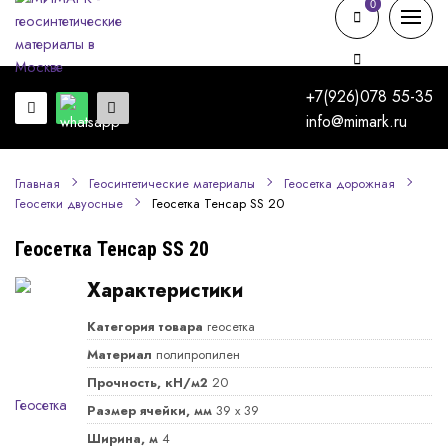
0
0
+7(926)078 55-35
info@mimark.ru
Главная
Геосинтетические материалы
Геосетка дорожная
Геосетка Тенсар SS 20
Геосетки двуосные
Геосетка Тенсар SS 20
Характеристики
Категория товара
геосетка
Материал
полипропилен
Прочность, кН/м2
20
Размер ячейки, мм
39 х 39
Ширина, м
4