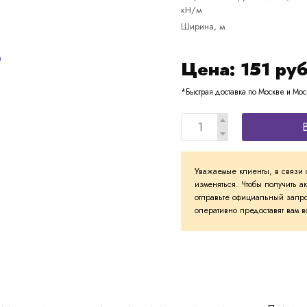
кН/м
Ширина, м
Цена:
151
руб
*Быстрая доставка по Москве и Мос
Уважаемые клиенты, в связи 
изменяться. Чтобы получить а
отправьте официальный запро
оперативно предоставят вам