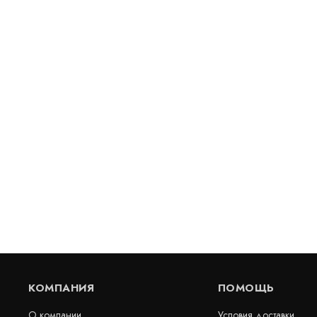
Геосетка Тенсар AR-1
Базальтовая
хайвей
В наличии
В наличии
Цена:
Цена:
171
руб.
66
руб.
КУПИТЬ
/ м2
/ 
КОМПАНИЯ
ПОМОЩЬ
О компании
Условия доставки