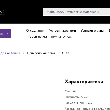
9/2
О компании
Условия доставки
Условия оплаты
ки
Геосинтетика - закупка оптом
Полиэфирная сетка 100Х100
Для асфальта
0
Характеристики
Материал
Плотность, г/м2
Размер ячейки, мм
Разрывная нагрузка вдоль/поп