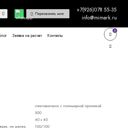
+7(926)078 55-35
Перезвонить мне
info@mimark.ru
0
0
Блог
Заявка на расчет
Контакты
стекловолокно с полимерной пропиткой
500
40 x 40
ерек, не менее,
100/100