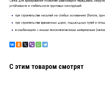
Сетка для армирования позволяет равномерно передавать нагрузк
устойчивости и стабильности грунтовых конструкций:
при строительстве насыпей на слабых основаниях (болота, гр
при строительстве временных дорог, подъездных путей и пло
в комбинациях с иными геосинтетическими материалами (нетка
C этим товаром смотрят