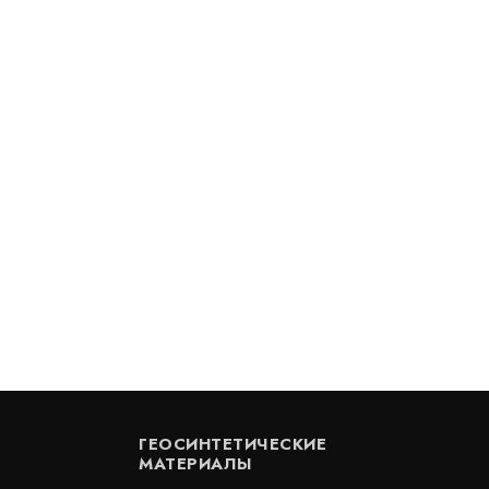
 геосетка ГБ 50/50-25 (400)
Стеклосетка 50/50 КН
В наличии
Цена:
43
руб.
КУПИТЬ
м2
/ м2
ГЕОСИНТЕТИЧЕСКИЕ
МАТЕРИАЛЫ