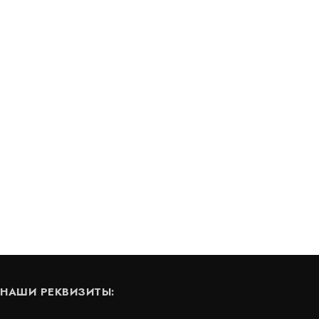
Полиэфирная сетка 30Х30
В наличии
Цена:
67
руб.
КУПИТЬ
КУПИТЬ
/ м2
НАШИ РЕКВИЗИТЫ: