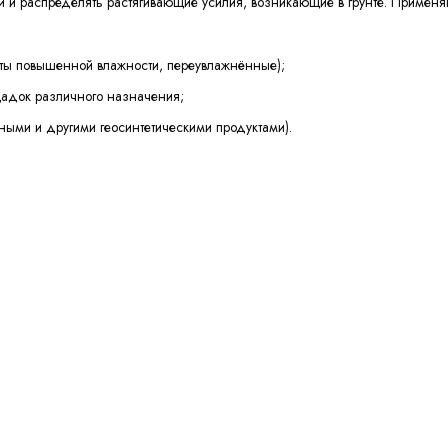
и и распределять растягивающие усилия, возникающие в грунте. Примен
унты повышенной влажности, переувлажнённые);
щадок различного назначения;
ными и другими геосинтетическими продуктами).