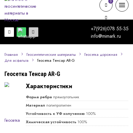
0
0
+7(926)078 55-35
info@mimark.ru
Главная
Геосинтетические материалы
Геосетка дорожная
Геосетка Тенсар AR-G
Для асфальта
Геосетка Тенсар AR-G
Характеристики
Форма ребра
прямоугольник
Материал
полипропилен
Устойчивость к УФ излучению
100%
Химическая устойчивость
100%