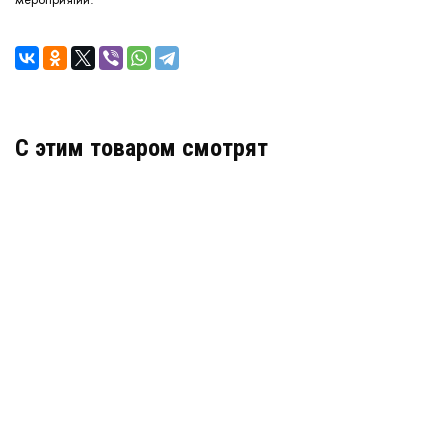
C этим товаром смотрят
Полиэфирная сетка 100Х100
В наличии
Цена:
151
руб.
КУПИТЬ
/ м2
Полиэфирная сетка 30Х30