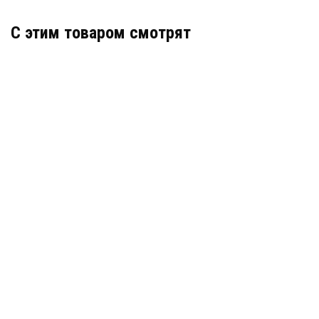
C этим товаром смотрят
Геомембрана LDPE (толщина 1 мм)
текстурированная (тип 4-1)
В наличии
цена по запросу
КУПИТЬ
Геомембрана HDPE (толщина 3 мм) гладкая (тип 1)
В наличии
цена по запросу
КУПИТЬ