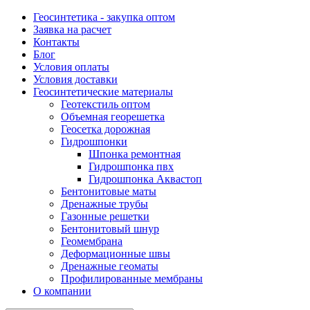
Геосинтетика - закупка оптом
Заявка на расчет
Контакты
Блог
Условия оплаты
Условия доставки
Геосинтетические материалы
Геотекстиль оптом
Объемная георешетка
Геосетка дорожная
Гидрошпонки
Шпонка ремонтная
Гидрошпонка пвх
Гидрошпонка Аквастоп
Бентонитовые маты
Дренажные трубы
Газонные решетки
Бентонитовый шнур
Геомембрана
Деформационные швы
Дренажные геоматы
Профилированные мембраны
О компании