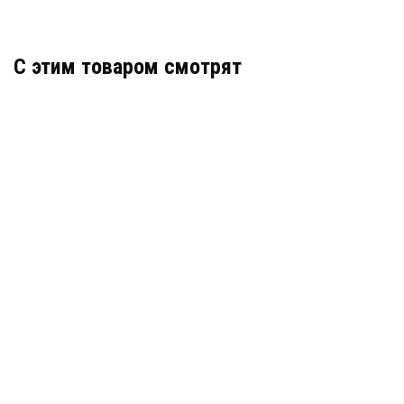
C этим товаром смотрят
Геомембрана HDPE (толщина 1 мм)
текстурированная (тип 4-1)
В наличии
цена по запросу
КУПИТЬ
Геомембрана LDPE (толщина 3 мм)
текстурированная (тип 4-1)
В наличии
цена по запросу
КУПИТЬ